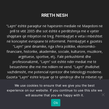
RRETH NESH
“Lajm” është paraqitur në hapësirën mediale në Maqedoni në
prill të vitit 2005 dhe sot është e përditshmja më e vjetër
shqiptare që mbijeton në treg. Përmbajtjet e veta i mbështet
në konceptet evropiane të informimit. Përmbajtjet e gazetës
“Lajm” janë dinamike, nga sfera politike, ekonomiko-
financiare, historike, akademike, sociale, kulturore, muzikore,
argëtuese, sportive, etj.. Falë përkushtimit dhe
profesionalizmit, “Lajm” sot është ndër mediat më të
besueshme dhe më me ndikim në vend. “Lajm” zhvillohet
vazhdimisht, me potencial njerëzor dhe teknologji moderne.
Gazeta “Lajm” është krijuar që të qëndrojë dhe të mbetet një
emër i dallueshëm në hapësirat ballkanike dhe evropiane. Ueb
We use cookies to ensure that we give you the best
faqja zyrtare e gazetës “Lajm”, www.lajmpress.org është një
experience on our website. If you continue to use this site we
ndër portalet më të njohur në Maqedoni.
will assume that you are happy with it.
Na kontakto:
lajm.sk@gmail.com
Ok