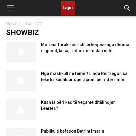
ShowBiz
Faqe 2771
SHOWBIZ
Morena Taraku sërish tërheqëse nga dhoma
e gjumit, kësaj radhe me fustan nate
Nga mashkull në femër! Linda Rei tregon sa
lekë ka kushtuar operacioni për ndërrimin...
Kush ia bëri kaq të veçantë ditëlindjen
Leartës?
Publiku e befason Butrint Imerin