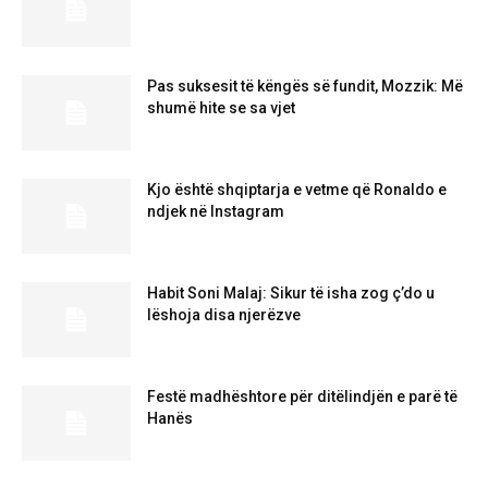
Pas suksesit të këngës së fundit, Mozzik: Më
shumë hite se sa vjet
Kjo është shqiptarja e vetme që Ronaldo e
ndjek në Instagram
Habit Soni Malaj: Sikur të isha zog ç’do u
lëshoja disa njerëzve
Festë madhështore për ditëlindjën e parë të
Hanës