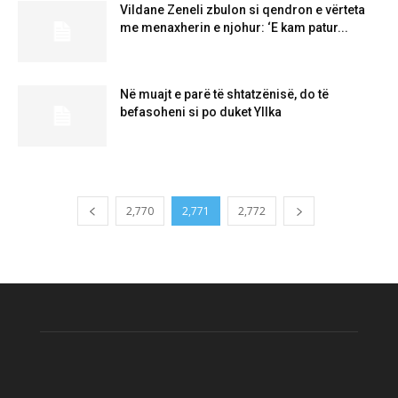
Vildane Zeneli zbulon si qendron e vërteta
me menaxherin e njohur: ‘E kam patur...
Në muajt e parë të shtatzënisë, do të
befasoheni si po duket Yllka
2,770
2,771
2,772