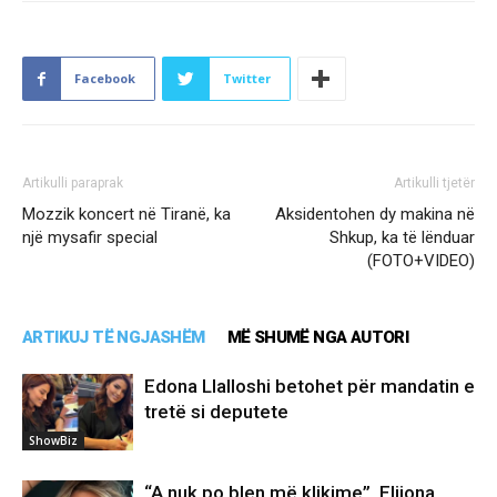
Facebook
Twitter
Artikulli paraprak
Artikulli tjetër
Mozzik koncert në Tiranë, ka
Aksidentohen dy makina në
një mysafir special
Shkup, ka të lënduar
(FOTO+VIDEO)
ARTIKUJ TË NGJASHËM
MË SHUMË NGA AUTORI
Edona Llalloshi betohet për mandatin e
tretë si deputete
ShowBiz
“A nuk po blen më klikime”, Elijona