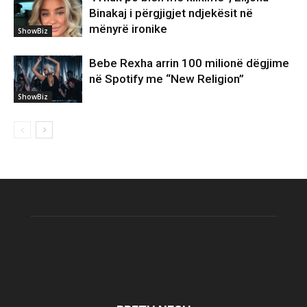
Binakaj i përgjigjet ndjekësit në
mënyrë ironike
ShowBiz
Bebe Rexha arrin 100 milionë dëgjime
në Spotify me “New Religion”
ShowBiz