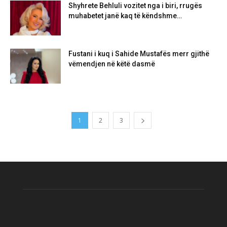
Shyhrete Behluli vozitet nga i biri, rrugës
muhabetet janë kaq të këndshme…
Fustani i kuq i Sahide Mustafës merr gjithë
vëmendjen në këtë dasmë
1
2
3