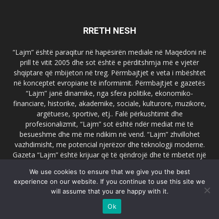
RRETH NESH
“Lajm” është paraqitur në hapësirën mediale në Maqedoni në
prill të vitit 2005 dhe sot është e përditshmja më e vjetër
shqiptare që mbijeton në treg. Përmbajtjet e veta i mbështet
në konceptet evropiane të informimit. Përmbajtjet e gazetës
“Lajm” janë dinamike, nga sfera politike, ekonomiko-
financiare, historike, akademike, sociale, kulturore, muzikore,
argëtuese, sportive, etj.. Falë përkushtimit dhe
profesionalizmit, “Lajm” sot është ndër mediat më të
besueshme dhe më me ndikim në vend. “Lajm” zhvillohet
vazhdimisht, me potencial njerëzor dhe teknologji moderne.
Gazeta “Lajm” është krijuar që të qëndrojë dhe të mbetet një
emër i dallueshëm në hapësirat ballkanike dhe evropiane. Ueb
We use cookies to ensure that we give you the best
faqja zyrtare e gazetës “Lajm”, www.lajmpress.org është një
experience on our website. If you continue to use this site we
ndër portalet më të njohur në Maqedoni.
will assume that you are happy with it.
Na kontakto:
lajm.sk@gmail.com
Ok