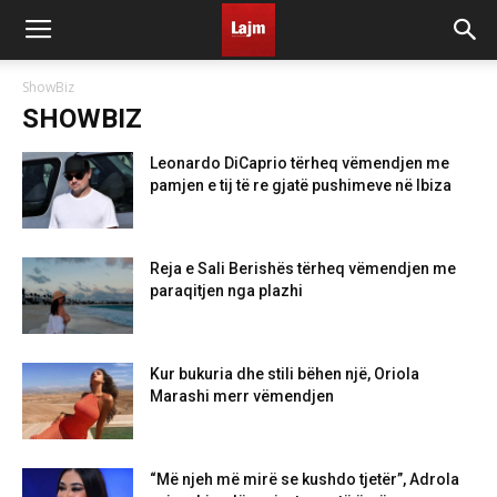
ShowBiz
SHOWBIZ
Leonardo DiCaprio tërheq vëmendjen me
pamjen e tij të re gjatë pushimeve në Ibiza
Reja e Sali Berishës tërheq vëmendjen me
paraqitjen nga plazhi
Kur bukuria dhe stili bëhen një, Oriola
Marashi merr vëmendjen
“Më njeh më mirë se kushdo tjetër”, Adrola