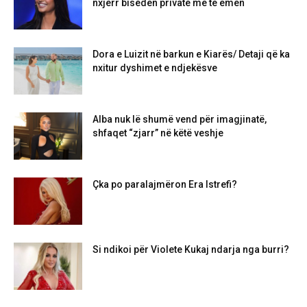
nxjerr bisedën private me të ëmën
Dora e Luizit në barkun e Kiarës/ Detaji që ka
nxitur dyshimet e ndjekësve
Alba nuk lë shumë vend për imagjinatë,
shfaqet “zjarr” në këtë veshje
Çka po paralajmëron Era Istrefi?
Si ndikoi për Violete Kukaj ndarja nga burri?