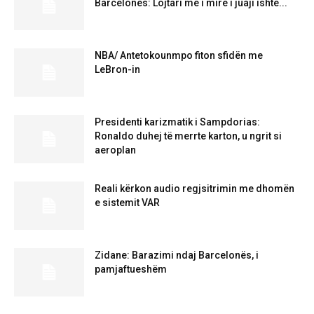
Barcelonës: Lojtari më i mirë i juaji ishte...
NBA/ Antetokounmpo fiton sfidën me
LeBron-in
Presidenti karizmatik i Sampdorias:
Ronaldo duhej të merrte karton, u ngrit si
aeroplan
Reali kërkon audio regjsitrimin me dhomën
e sistemit VAR
Zidane: Barazimi ndaj Barcelonës, i
pamjaftueshëm