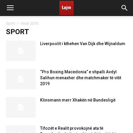
Sport
Faqe 2078
SPORT
Liverpoolit i kthehen Van Dijk dhe Wijnaldum
“Pro Boxing Macedonia” e shpalli Avdyl
Salihun menaxher dhe matchmaker të vitit
2019
Klinsmann merr Xhakën në Bundesligë
Tifozët e Realit provokojnë ata të