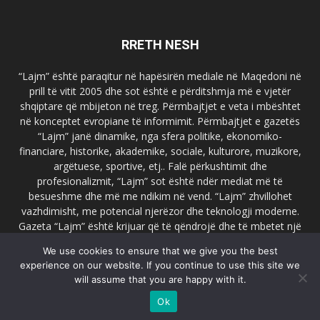
RRETH NESH
“Lajm” është paraqitur në hapësirën mediale në Maqedoni në
prill të vitit 2005 dhe sot është e përditshmja më e vjetër
shqiptare që mbijeton në treg. Përmbajtjet e veta i mbështet
në konceptet evropiane të informimit. Përmbajtjet e gazetës
“Lajm” janë dinamike, nga sfera politike, ekonomiko-
financiare, historike, akademike, sociale, kulturore, muzikore,
argëtuese, sportive, etj.. Falë përkushtimit dhe
profesionalizmit, “Lajm” sot është ndër mediat më të
besueshme dhe më me ndikim në vend. “Lajm” zhvillohet
vazhdimisht, me potencial njerëzor dhe teknologji moderne.
Gazeta “Lajm” është krijuar që të qëndrojë dhe të mbetet një
emër i dallueshëm në hapësirat ballkanike dhe evropiane. Ueb
We use cookies to ensure that we give you the best
faqja zyrtare e gazetës “Lajm”, www.lajmpress.org është një
experience on our website. If you continue to use this site we
ndër portalet më të njohur në Maqedoni.
will assume that you are happy with it.
Na kontakto:
lajm.sk@gmail.com
Ok