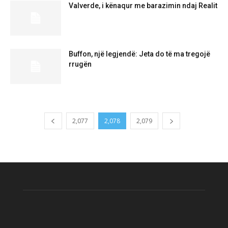
Valverde, i kënaqur me barazimin ndaj Realit
Buffon, një legjendë: Jeta do të ma tregojë
rrugën
2,077
2,078
2,079