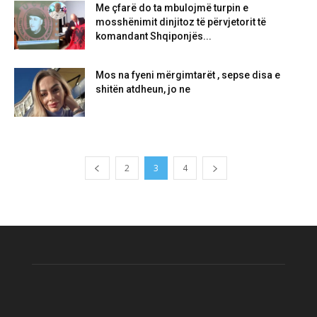
Me çfarë do ta mbulojmë turpin e
mosshënimit dinjitoz të përvjetorit të
komandant Shqiponjës...
Mos na fyeni mërgimtarët , sepse disa e
shitën atdheun, jo ne
2
3
4