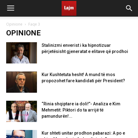
Opinione
Faqe 3
OPINIONE
Stalinizmi enverist i ka hipnotizuar
përjetësisht gjeneratat e elitave që prodhoi
Kur Kushtetuta hesht! A mund të mos
propozohet fare kandidati për President?
“Rinia shqiptare ia doli!”- Analiza e Kim
Mehmetit: Piktori do ta arrijë të
pamundurën!...
Kur shteti unitar prodhon pabarazi: A po e