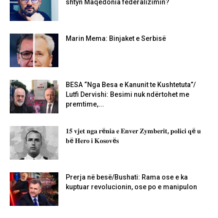
shtyn Maqedonia federalizimin?
Marin Mema: Binjaket e Serbisë
BESA “Nga Besa e Kanunit te Kushtetuta”/
Lutfi Dervishi: Besimi nuk ndërtohet me
premtime,...
𝟏𝟓 𝐯𝐣𝐞𝐭 𝐧𝐠𝐚 𝐫ë𝐧𝐢𝐚 𝐞 𝐄𝐧𝐯𝐞𝐫 𝐙𝐲𝐦𝐛𝐞𝐫𝐢𝐭, 𝐩𝐨𝐥𝐢𝐜𝐢 𝐪ë 𝐮
𝐛ë 𝐇𝐞𝐫𝐨 𝐢 𝐊𝐨𝐬𝐨𝐯ë𝐬
Prerja në besë/Bushati: Rama ose e ka
kuptuar revolucionin, ose po e manipulon