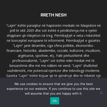
RRETH NESH
“Lajm” është paraqitur në hapësirën mediale në Maqedoni në
prill të vitit 2005 dhe sot është e përditshmja më e vjetër
shqiptare që mbijeton në treg. Përmbajtjet e veta i mbështet
në konceptet evropiane të informimit. Përmbajtjet e gazetës
“Lajm” janë dinamike, nga sfera politike, ekonomiko-
financiare, historike, akademike, sociale, kulturore, muzikore,
argëtuese, sportive, etj.. Falë përkushtimit dhe
profesionalizmit, “Lajm” sot është ndër mediat më të
besueshme dhe më me ndikim në vend. “Lajm” zhvillohet
vazhdimisht, me potencial njerëzor dhe teknologji moderne.
Gazeta “Lajm” është krijuar që të qëndrojë dhe të mbetet një
emër i dallueshëm në hapësirat ballkanike dhe evropiane. Ueb
We use cookies to ensure that we give you the best
faqja zyrtare e gazetës “Lajm”, www.lajmpress.org është një
experience on our website. If you continue to use this site we
ndër portalet më të njohur në Maqedoni.
will assume that you are happy with it.
Na kontakto:
lajm.sk@gmail.com
Ok