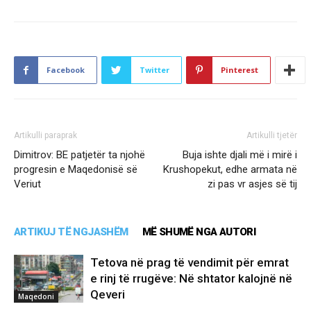
Facebook
Twitter
Pinterest
Artikulli paraprak
Artikulli tjetër
Dimitrov: BE patjetër ta njohë
Buja ishte djali më i mirë i
progresin e Maqedonisë së
Krushopekut, edhe armata në
Veriut
zi pas vr asjes së tij
ARTIKUJ TË NGJASHËM
MË SHUMË NGA AUTORI
Tetova në prag të vendimit për emrat
e rinj të rrugëve: Në shtator kalojnë në
Qeveri
Maqedoni