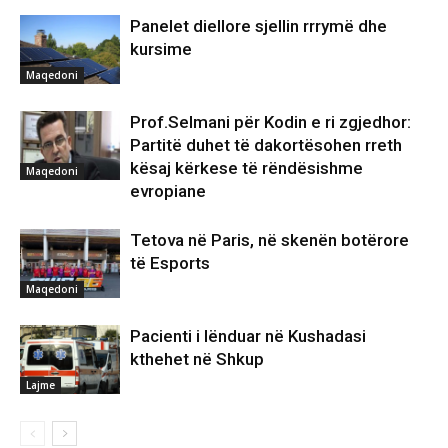
Panelet diellore sjellin rrrymë dhe
kursime
Maqedoni
Prof.Selmani për Kodin e ri zgjedhor:
Partitë duhet të dakortësohen rreth
kësaj kërkese të rëndësishme
Maqedoni
evropiane
Tetova në Paris, në skenën botërore
të Esports
Maqedoni
Pacienti i lënduar në Kushadasi
kthehet në Shkup
Lajme