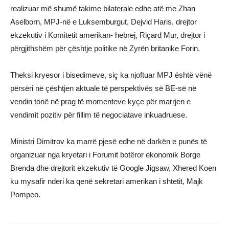
realizuar më shumë takime bilaterale edhe atë me Zhan
Aselborn, MPJ-në e Luksemburgut, Dejvid Haris, drejtor
ekzekutiv i Komitetit amerikan- hebrej, Riçard Mur, drejtor i
përgjithshëm për çështje politike në Zyrën britanike Forin.
Theksi kryesor i bisedimeve, siç ka njoftuar MPJ është vënë
përsëri në çështjen aktuale të perspektivës së BE-së në
vendin tonë në prag të momenteve kyçe për marrjen e
vendimit pozitiv për fillim të negociatave inkuadruese.
Ministri Dimitrov ka marrë pjesë edhe në darkën e punës të
organizuar nga kryetari i Forumit botëror ekonomik Borge
Brenda dhe drejtorit ekzekutiv të Google Jigsaw, Xhered Koen
ku mysafir nderi ka qenë sekretari amerikan i shtetit, Majk
Pompeo.