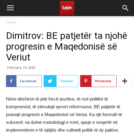
Lajme
Dimitrov: BE patjetër ta njohë
progresin e Maqedonisë së
Veriut
February 15, 2020
Facebook
Twitter
Pinterest
Nëse dëshiron të jetë forcë pozitive, të nxit politikë të
kompromisit, të stimulojë qeveri reformuese, BE patjetër të
pranojë progresin e Maqedonisë së Veriut. Ka një formulë të
suksesit: na duhet metodologji e mirë, qasje e sinqertë në
implementimin e të njëjtës dhe vullnetit politik të dy palëve.