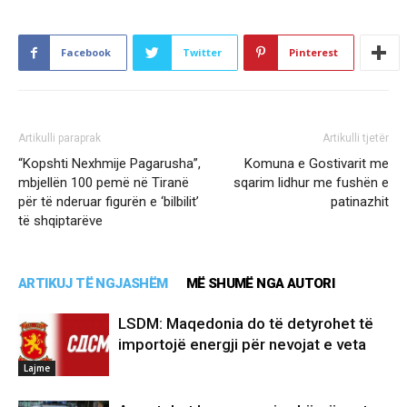
Facebook
Twitter
Pinterest
Artikulli paraprak
Artikulli tjetër
“Kopshti Nexhmije Pagarusha”,
Komuna e Gostivarit me
mbjellën 100 pemë në Tiranë
sqarim lidhur me fushën e
për të nderuar figurën e ‘bilbilit’
patinazhit
të shqiptarëve
ARTIKUJ TË NGJASHËM
MË SHUMË NGA AUTORI
LSDM: Maqedonia do të detyrohet të
importojë energji për nevojat e veta
Lajme