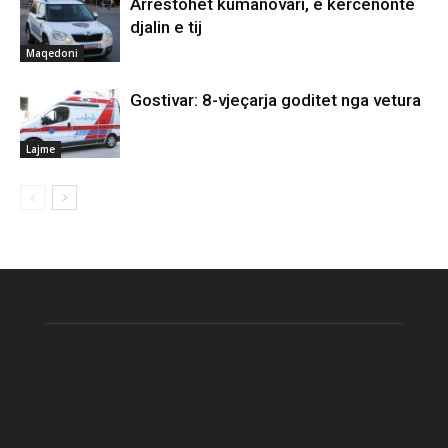
Arrestohet kumanovari, e kërcënonte
djalin e tij
Maqedoni
Gostivar: 8-vjeçarja goditet nga vetura
Lajme