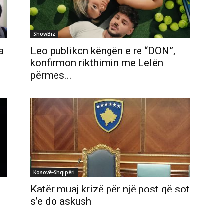
ShowBiz
a
Leo publikon këngën e re “DON”,
konfirmon rikthimin me Lelën
përmes...
Kosovë-Shqipëri
Katër muaj krizë për një post që sot
s’e do askush