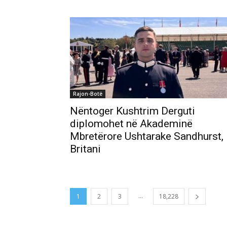
Rajon-Botë
Nëntoger Kushtrim Derguti
diplomohet në Akademinë
Mbretërore Ushtarake Sandhurst,
Britani
...
1
2
3
18,228