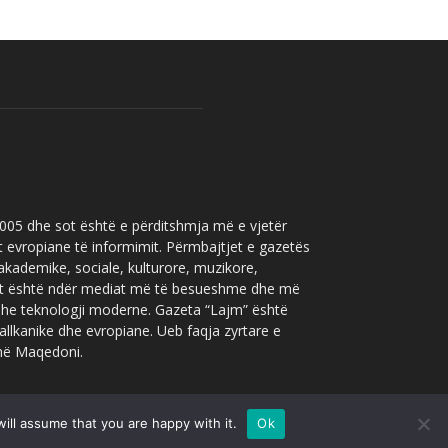
 2005 dhe sot është e përditshmja më e vjetër
t evropiane të informimit. Përmbajtjet e gazetës
 akademike, sociale, kulturore, muzikore,
” sot është ndër mediat më të besueshme dhe më
 dhe teknologji moderne. Gazeta “Lajm” është
allkanike dhe evropiane. Ueb faqja zyrtare e
 në Maqedoni.
ill assume that you are happy with it.
Ok