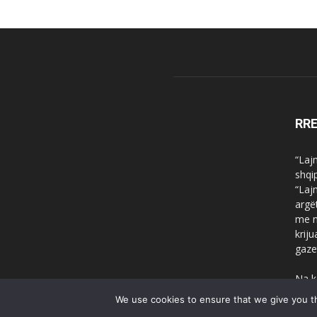
RR
“Laj
shqi
“Laj
argë
me n
krij
gaze
Na k
We use cookies to ensure that we give you th