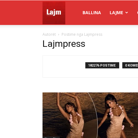
Gazeta
BALLINA
LAJME
Autorët
Postime nga Lajmpress
Lajm
Lajmpress
182276 POSTIME
0 KOME