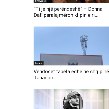
ShowBiz
“Ti je një perëndeshë” – Donna
Dafi paralajmëron klipin e ri...
Lajme
Vendoset tabela edhe në shqip në
Tabanoc