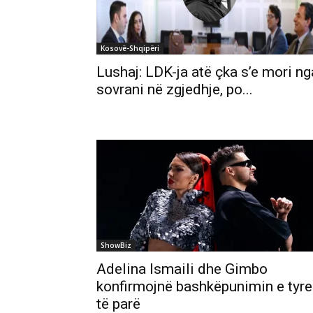
Kosovë-Shqipëri
Lushaj: LDK-ja atë çka s’e mori ng
sovrani në zgjedhje, po...
ShowBiz
Adelina Ismaili dhe Gimbo
konfirmojnë bashkëpunimin e tyre
të parë