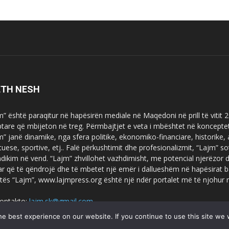
ETH NESH
m” është paraqitur në hapësirën mediale në Maqedoni në prill të vitit
ptare që mbijeton në treg. Përmbajtjet e veta i mbështet në koncepte
m” janë dinamike, nga sfera politike, ekonomiko-financiare, historike,
tuese, sportive, etj.. Falë përkushtimit dhe profesionalizmit, “Lajm
dikim në vend. “Lajm” zhvillohet vazhdimisht, me potencial njerëzor
uar që të qëndrojë dhe të mbetet një emër i dallueshëm në hapësirat b
tës “Lajm”, www.lajmpress.org është një ndër portalet më të njohur
ontakto:
lajm.sk@gmail.com
e best experience on our website. If you continue to use this site we w