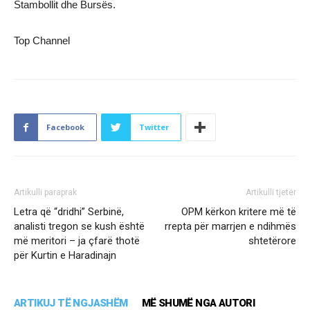
Stambollit dhe Bursës.
Top Channel
Facebook
Twitter
Artikulli paraprak
Artikulli tjetër
Letra që “dridhi” Serbinë,
OPM kërkon kritere më të
analisti tregon se kush është
rrepta për marrjen e ndihmës
më meritori – ja çfarë thotë
shtetërore
për Kurtin e Haradinajn
ARTIKUJ TË NGJASHËM
MË SHUMË NGA AUTORI