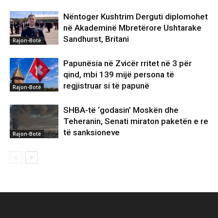
Nëntoger Kushtrim Derguti diplomohet
në Akademinë Mbretërore Ushtarake
Sandhurst, Britani
Rajon-Botë
Papunësia në Zvicër rritet në 3 për
qind, mbi 139 mijë persona të
regjistruar si të papunë
Rajon-Botë
SHBA-të ‘godasin’ Moskën dhe
Teheranin, Senati miraton paketën e re
të sanksioneve
Rajon-Botë