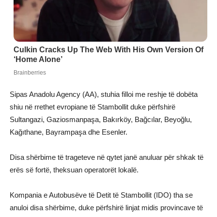
Sipas Anadolu Agency (AA), stuhia filloi me reshje të dobëta
shiu në rrethet evropiane të Stambollit duke përfshirë
Sultangazi, Gaziosmanpaşa, Bakırköy, Bağcılar, Beyoğlu,
Kağıthane, Bayrampaşa dhe Esenler.
Disa shërbime të trageteve në qytet janë anuluar për shkak të
erës së fortë, theksuan operatorët lokalë.
Kompania e Autobusëve të Detit të Stambollit (IDO) tha se
anuloi disa shërbime, duke përfshirë linjat midis provincave të