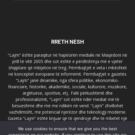
RRETH NESH
“Lajm” është paraqitur në hapësirën mediale në Maqedoni në
prill të vitit 2005 dhe sot është e përditshmja më e vjetër
shqiptare që mbijeton në treg. Përmbajtjet e veta i mbështet
në konceptet evropiane të informimit. Përmbajtjet e gazetës
“Lajm” janë dinamike, nga sfera politike, ekonomiko-
financiare, historike, akademike, sociale, kulturore, muzikore,
argëtuese, sportive, etj.. Falë përkushtimit dhe
profesionalizmit, “Lajm” sot është ndër mediat më të
besueshme dhe më me ndikim në vend. “Lajm” zhvillohet
vazhdimisht, me potencial njerëzor dhe teknologji moderne.
Gazeta “Lajm” është krijuar që të qëndrojë dhe të mbetet një
emër i dallueshëm në hapësirat ballkanike dhe evropiane. Ueb
We use cookies to ensure that we give you the best
faqja zyrtare e gazetës “Lajm”, www.lajmpress.org është një
experience on our website. If you continue to use this site we