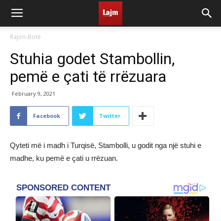
Rajon-Botë
Stuhia godet Stambollin,
pemë e çati të rrëzuara
February 9, 2021
Facebook
Twitter
Qyteti më i madh i Turqisë, Stambolli, u godit nga një stuhi e
madhe, ku pemë e çati u rrëzuan.