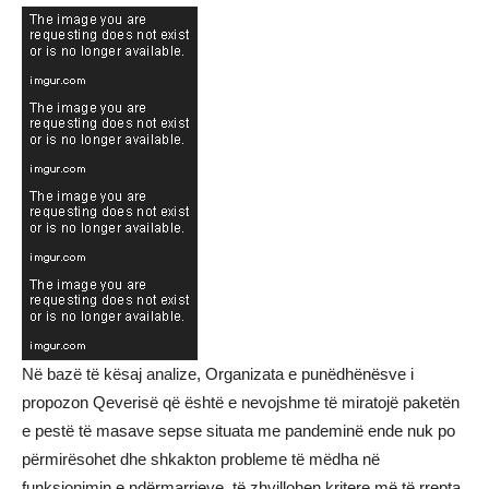
Në bazë të kësaj analize, Organizata e punëdhënësve i
propozon Qeverisë që është e nevojshme të miratojë paketën
e pestë të masave sepse situata me pandeminë ende nuk po
përmirësohet dhe shkakton probleme të mëdha në
funksionimin e ndërmarrjeve, të zhvillohen kritere më të rrepta