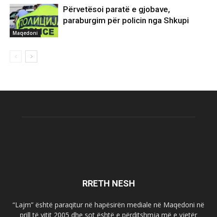
Përvetësoi paratë e gjobave,
paraburgim për policin nga Shkupi
Maqedoni
RRETH NESH
“Lajm” është paraqitur në hapësirën mediale në Maqedoni në
prill të vitit 2005 dhe sot është e përditshmja më e vjetër