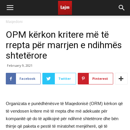
Maqedoni
OPM kërkon kritere më të
rrepta për marrjen e ndihmës
shtetërore
February 9, 2021
Facebook
Twitter
Pinterest
Organizata e punëdhënësve të Maqedonisë (ORM) kërkon që
të vendosen kritere më të rrepta dhe më adekuate për
kompanitë që do të aplikojnë për ndihmë shtetërore dhe bën
thirrje që paketa e pestë të miratohet menjëherë, që të