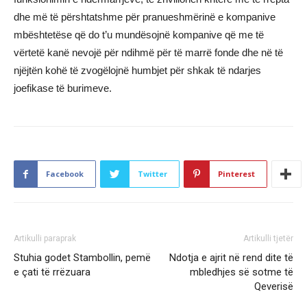
dhe më të përshtatshme për pranueshmërinë e kompanive
mbështetëse që do t’u mundësojnë kompanive që me të
vërtetë kanë nevojë për ndihmë për të marrë fonde dhe në të
njëjtën kohë të zvogëlojnë humbjet për shkak të ndarjes
joefikase të burimeve.
Facebook
Twitter
Pinterest
Artikulli paraprak
Artikulli tjetër
Stuhia godet Stambollin, pemë
Ndotja e ajrit në rend dite të
e çati të rrëzuara
mbledhjes së sotme të
Qeverisë