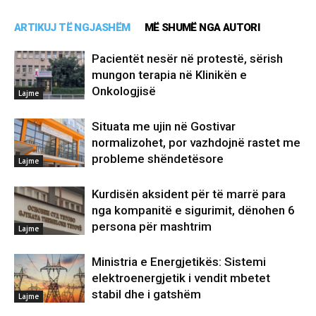
ARTIKUJ TË NGJASHËM
MË SHUMË NGA AUTORI
Pacientët nesër në protestë, sërish
mungon terapia në Klinikën e
Onkologjisë
Lajme
Situata me ujin në Gostivar
normalizohet, por vazhdojnë rastet me
probleme shëndetësore
Lajme
Kurdisën aksident për të marrë para
nga kompanitë e sigurimit, dënohen 6
persona për mashtrim
Lajme
Ministria e Energjetikës: Sistemi
elektroenergjetik i vendit mbetet
stabil dhe i gatshëm
Lajme