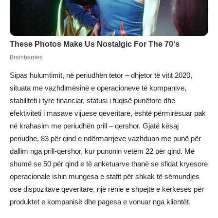
Sipas hulumtimit, në periudhën tetor – dhjetor të vitit 2020,
situata me vazhdimësinë e operacioneve të kompanive,
stabiliteti i tyre financiar, statusi i fuqisë punëtore dhe
efektiviteti i masave vijuese qeveritare, është përmirësuar pak
në krahasim me periudhën prill – qershor. Gjatë kësaj
periudhe, 83 për qind e ndërmarrjeve vazhduan me punë për
dallim nga prill-qershor, kur punonin vetëm 22 për qind. Më
shumë se 50 për qind e të anketuarve thanë se sfidat kryesore
operacionale ishin mungesa e stafit për shkak të sëmundjes
ose dispozitave qeveritare, një rënie e shpejtë e kërkesës për
produktet e kompanisë dhe pagesa e vonuar nga klientët.