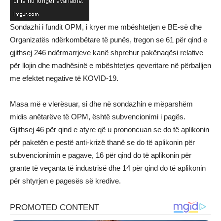
Sondazhi i fundit OPM, i kryer me mbështetjen e BE-së dhe
Organizatës ndërkombëtare të punës, tregon se 61 për qind e
gjithsej 246 ndërmarrjeve kanë shprehur pakënaqësi relative
për llojin dhe madhësinë e mbështetjes qeveritare në përballjen
me efektet negative të KOVID-19.
Masa më e vlerësuar, si dhe në sondazhin e mëparshëm
midis anëtarëve të OPM, është subvencionimi i pagës.
Gjithsej 46 për qind e atyre që u prononcuan se do të aplikonin
për paketën e pestë anti-krizë thanë se do të aplikonin për
subvencionimin e pagave, 16 për qind do të aplikonin për
grante të veçanta të industrisë dhe 14 për qind do të aplikonin
për shtyrjen e pagesës së kredive.