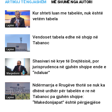
ARTIKUJ TË NGJASHËM
MË SHUMË NGA AUTORI
Kur shteti luan me tabelën, nuk është
vetëm tabela
Lajme
Vendoset tabela edhe në shqip në
Tabanoc
Lajme
Shasivari në krye të Drejtësisë, por
jurisprudenca në gjuhën shqipe ende e
“ndaluar”
Maqedoni
Ndërmarrja e Rrugëve thotë se nuk ka
dhënë urdhër për tabelën e re në
Tabanoc pa gjuhën shqipe:
Lajme
“Makedonijapat” është përgjegjëse