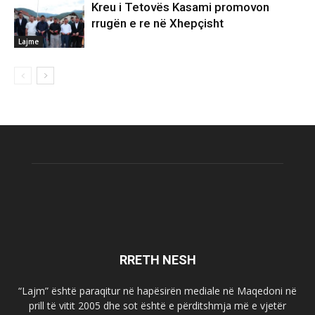
Kreu i Tetovës Kasami promovon
rrugën e re në Xhepçisht
Lajme
RRETH NESH
“Lajm” është paraqitur në hapësirën mediale në Maqedoni në
prill të vitit 2005 dhe sot është e përditshmja më e vjetër