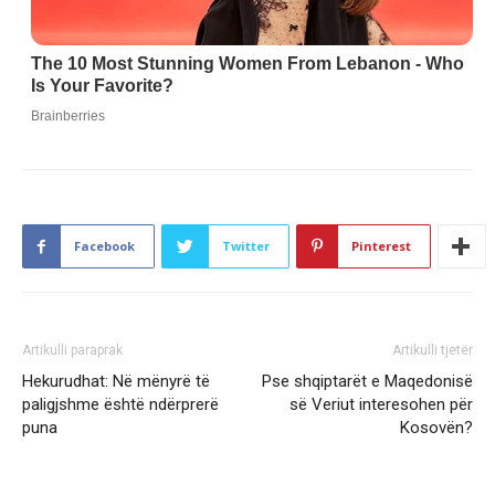
Facebook
Twitter
Pinterest
Artikulli paraprak
Artikulli tjetër
Hekurudhat: Në mënyrë të
Pse shqiptarët e Maqedonisë
paligjshme është ndërprerë
së Veriut interesohen për
puna
Kosovën?