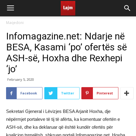
Maqedoni
Infomagazine.net: Ndarje në
BESA, Kasami ‘po’ ofertës së
ASH-së, Hoxha dhe Rexhepi
‘jo’
February 5, 2020
Facebook
Twitter
Pinterest
Sekretari Gjeneral i Lëvizjes BESA Arjanit Hoxha, dje
nëpërmjet portaleve të tij të afërta, ka komentuar ofertën e
ASH-së, dhe ka deklaruar që është kundër ofertës për
koalicion trepalësh, shkruan portali Infomagazine.net. Hoxha,