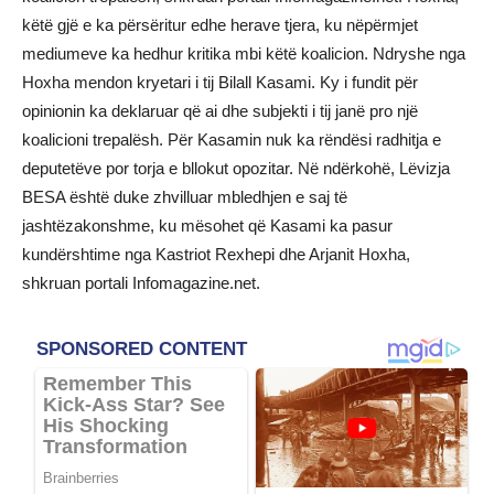
këtë gjë e ka përsëritur edhe herave tjera, ku nëpërmjet
mediumeve ka hedhur kritika mbi këtë koalicion. Ndryshe nga
Hoxha mendon kryetari i tij Bilall Kasami. Ky i fundit për
opinionin ka deklaruar që ai dhe subjekti i tij janë pro një
koalicioni trepalësh. Për Kasamin nuk ka rëndësi radhitja e
deputetëve por torja e bllokut opozitar. Në ndërkohë, Lëvizja
BESA është duke zhvilluar mbledhjen e saj të
jashtëzakonshme, ku mësohet që Kasami ka pasur
kundërshtime nga Kastriot Rexhepi dhe Arjanit Hoxha,
shkruan portali Infomagazine.net.