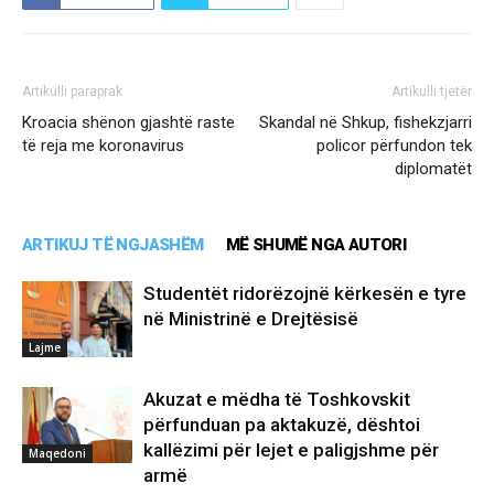
Artikulli paraprak
Artikulli tjetër
Kroacia shënon gjashtë raste
Skandal në Shkup, fishekzjarri
të reja me koronavirus
policor përfundon tek
diplomatët
ARTIKUJ TË NGJASHËM
MË SHUMË NGA AUTORI
Studentët ridorëzojnë kërkesën e tyre
në Ministrinë e Drejtësisë
Lajme
Akuzat e mëdha të Toshkovskit
përfunduan pa aktakuzë, dështoi
kallëzimi për lejet e paligjshme për
Maqedoni
armë