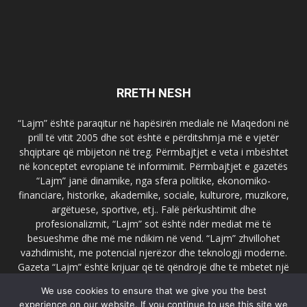
RRETH NESH
“Lajm” është paraqitur në hapësirën mediale në Maqedoni në
prill të vitit 2005 dhe sot është e përditshmja më e vjetër
shqiptare që mbijeton në treg. Përmbajtjet e veta i mbështet
në konceptet evropiane të informimit. Përmbajtjet e gazetës
“Lajm” janë dinamike, nga sfera politike, ekonomiko-
financiare, historike, akademike, sociale, kulturore, muzikore,
argëtuese, sportive, etj.. Falë përkushtimit dhe
profesionalizmit, “Lajm” sot është ndër mediat më të
besueshme dhe më me ndikim në vend. “Lajm” zhvillohet
vazhdimisht, me potencial njerëzor dhe teknologji moderne.
Gazeta “Lajm” është krijuar që të qëndrojë dhe të mbetet një
emër i dallueshëm në hapësirat ballkanike dhe evropiane. Ueb
We use cookies to ensure that we give you the best
faqja zyrtare e gazetës “Lajm”, www.lajmpress.org është një
experience on our website. If you continue to use this site we