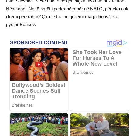
është dëshirë. Nëse nuk të pëlqen diçka, askush nuk të fton.
Nëse doni. Ne të parët i përkrahëm për në NATO, për çka nuk
i kemi përkrahur? Çka të themi, që jemi maqedonas”, ka
pyetur Borisov.