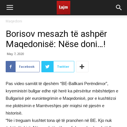
Maqedoni
Borisov mesazh të ashpër
Maqedonisë: Nëse doni…!
May 7, 2020
Facebook
Twitter
Pas video samitit të djeshëm “BE-Ballkani Perëndimor”,
kryeministri bullgar edhe një herë ka përsëritur mbështetjen e
Bullgarisë për eurointegrimin e Maqedonisë, por e kushtëzoi
me plotësimin e Marrëveshjes për miqësi në pjesën e
historisë.
“Ne i treguam kushtet tona që të pranohen në BE. Kjo nuk