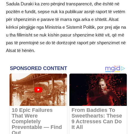
Sadula Duraki ka zero përqind transparencë, dhe është në
pozitën e fundit, sepse nuk ka publikuar asnjë raport të vetëm
për shpenzimin e parave të marra nga arka e shtetit. Alsat
kërkoi përgjigje nga Ministria e Sistemit Politik, por prej atje na
u tha fillimisht se nuk kishin pasur shpenzime këtë vit, që më
pas të premtojnë se do të dorëzojnë raport për shpenzimet në
Alsat të hënën.