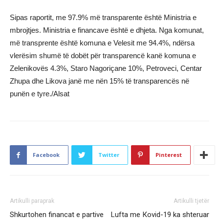
Sipas raportit, me 97.9% më transparente është Ministria e
mbrojtjes. Ministria e financave është e dhjeta. Nga komunat,
më transprente është komuna e Velesit me 94.4%, ndërsa
vlerësim shumë të dobët për transparencë kanë komuna e
Zelenikovës 4.3%, Staro Nagoriçane 10%, Petroveci, Centar
Zhupa dhe Likova janë me nën 15% të transparencës në
punën e tyre./Alsat
Facebook
Twitter
Pinterest
Artikulli paraprak
Artikulli tjetër
Shkurtohen financat e partive
Lufta me Кovid-19 ka shteruar