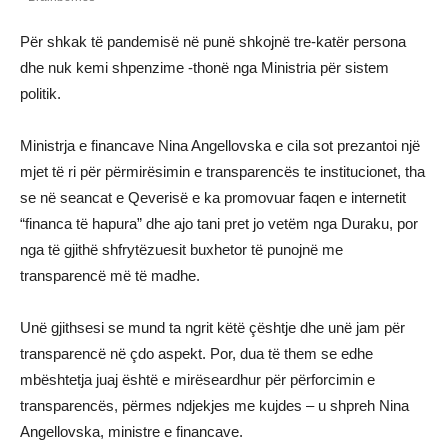
Për shkak të pandemisë në punë shkojnë tre-katër persona
dhe nuk kemi shpenzime -thonë nga Ministria për sistem
politik.
Ministrja e financave Nina Angellovska e cila sot prezantoi një
mjet të ri për përmirësimin e transparencës te institucionet, tha
se në seancat e Qeverisë e ka promovuar faqen e internetit
“financa të hapura” dhe ajo tani pret jo vetëm nga Duraku, por
nga të gjithë shfrytëzuesit buxhetor të punojnë me
transparencë më të madhe.
Unë gjithsesi se mund ta ngrit këtë çështje dhe unë jam për
transparencë në çdo aspekt. Por, dua të them se edhe
mbështetja juaj është e mirëseardhur për përforcimin e
transparencës, përmes ndjekjes me kujdes – u shpreh Nina
Angellovska, ministre e financave.