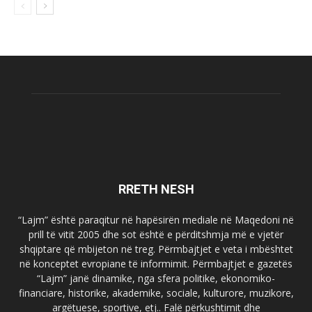
RRETH NESH
“Lajm” është paraqitur në hapësirën mediale në Maqedoni në
prill të vitit 2005 dhe sot është e përditshmja më e vjetër
shqiptare që mbijeton në treg. Përmbajtjet e veta i mbështet
në konceptet evropiane të informimit. Përmbajtjet e gazetës
“Lajm” janë dinamike, nga sfera politike, ekonomiko-
financiare, historike, akademike, sociale, kulturore, muzikore,
argëtuese, sportive, etj.. Falë përkushtimit dhe