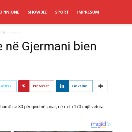
OPINIONE
SHOWBIZ
SPORT
IMPRESUM
30% në janar
e në Gjermani bien
Twitter
Pinterest
Linkedin
humë se 30 për qind në janar, në rreth 170 mijë vetura.