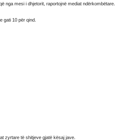
ë nga mesi i dhjetorit, raportojnë mediat ndërkombëtare.
me gati 10 për qind.
at zyrtare të shitjeve gjatë kësaj jave.