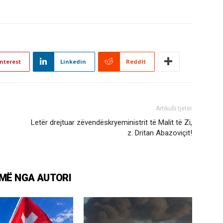
nterest
Linkedin
ReddIt
Artikulli tjetër
Letër drejtuar zëvendëskryeministrit të Malit të Zi,
z. Dritan Abazoviçit!
MË NGA AUTORI