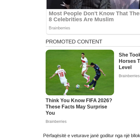
Përfaqësitë e veturave janë goditur nga një bllo