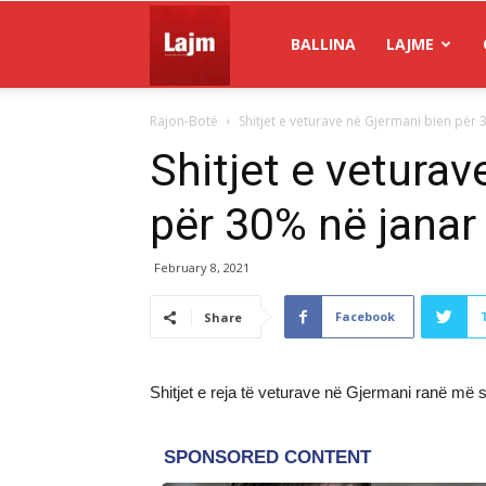
Gazeta
BALLINA
LAJME
Rajon-Botë
Shitjet e veturave në Gjermani bien për 
Lajm
Shitjet e veturav
për 30% në janar
February 8, 2021
Facebook
Share
Shitjet e reja të veturave në Gjermani ranë më s