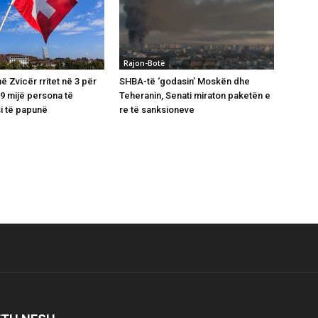
Rajon-Botë
 Zvicër rritet në 3 për
SHBA-të ‘godasin’ Moskën dhe
39 mijë persona të
Teheranin, Senati miraton paketën e
si të papunë
re të sanksioneve