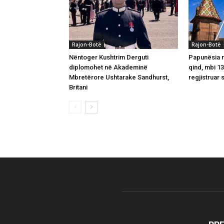
Rajon-Botë
Rajon-Botë
Nëntoger Kushtrim Derguti
Papunësia në
diplomohet në Akademinë
qind, mbi 1
Mbretërore Ushtarake Sandhurst,
regjistruar 
Britani