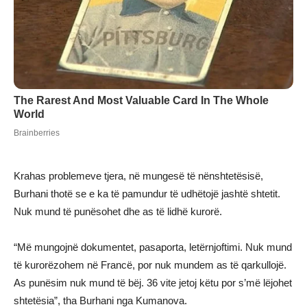
Krahas problemeve tjera, në mungesë të nënshtetësisë,
Burhani thotë se e ka të pamundur të udhëtojë jashtë shtetit.
Nuk mund të punësohet dhe as të lidhë kurorë.
“Më mungojnë dokumentet, pasaporta, letërnjoftimi. Nuk mund
të kurorëzohem në Francë, por nuk mundem as të qarkullojë.
As punësim nuk mund të bëj. 36 vite jetoj këtu por s’më lëjohet
shtetësia”, tha Burhani nga Kumanova.