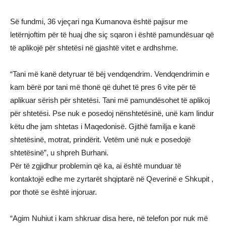
Së fundmi, 36 vjeçari nga Kumanova është pajisur me
letërnjoftim për të huaj dhe siç sqaron i është pamundësuar që
të aplikojë për shtetësi në gjashtë vitet e ardhshme.
“Tani më kanë detyruar të bëj vendqendrim. Vendqendrimin e
kam bërë por tani më thonë që duhet të pres 6 vite për të
aplikuar sërish për shtetësi. Tani më pamundësohet të aplikoj
për shtetësi. Pse nuk e posedoj nënshtetësinë, unë kam lindur
këtu dhe jam shtetas i Maqedonisë. Gjithë familja e kanë
shtetësinë, motrat, prindërit. Vetëm unë nuk e posedojë
shtetësinë”, u shpreh Burhani.
Për të zgjidhur problemin që ka, ai është munduar të
kontaktojë edhe me zyrtarët shqiptarë në Qeverinë e Shkupit ,
por thotë se është injoruar.
“Agim Nuhiut i kam shkruar disa here, në telefon por nuk më