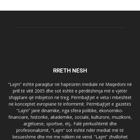
RRETH NESH
“Lajm” është paraqitur në hapësirën mediale në Maqedoni në
prill të vitit 2005 dhe sot është e përditshmja më e vjetër
shqiptare që mbijeton në treg. Përmbajtjet e veta i mbështet
në konceptet evropiane të informimit. Përmbajtjet e gazetës
“Lajm” janë dinamike, nga sfera politike, ekonomiko-
financiare, historike, akademike, sociale, kulturore, muzikore,
argëtuese, sportive, etj.. Falë përkushtimit dhe
profesionalizmit, “Lajm” sot është ndër mediat më të
besueshme dhe më me ndikim në vend. “Lajm” zhvillohet