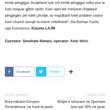
është përgjigjur. Asnjëherë nuk më është përgjigjur edhe pse ia
kam treguar gjithë rastin. Kam apel tek ministrat shqiptarë
përgjegjës për këtë çështje, ta rregullojnë këtë problem sepse
kam shumë nevojë ta marrë shtetësinë”, tha Burhan Fazliu
nga Kumanova.
/Gazeta LAJM
Gazetare: Senehate Nimani, operator: Amir Idrizi
Facebook
Twitter
Artikulli paraprak
Artikulli tjetër
Bora mbulon Evropën
Shitjet e veturave në Gjermani
Perëndimore, në fund të javës
bien për 30% në janar