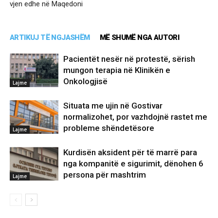
vjen edhe në Maqedoni
ARTIKUJ TË NGJASHËM
MË SHUMË NGA AUTORI
Pacientët nesër në protestë, sërish
mungon terapia në Klinikën e
Onkologjisë
Lajme
Situata me ujin në Gostivar
normalizohet, por vazhdojnë rastet me
probleme shëndetësore
Lajme
Kurdisën aksident për të marrë para
nga kompanitë e sigurimit, dënohen 6
persona për mashtrim
Lajme