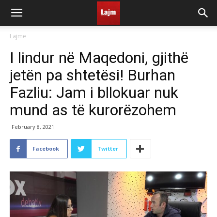
Lajme
I lindur në Maqedoni, gjithë
jetën pa shtetësi! Burhan
Fazliu: Jam i bllokuar nuk
mund as të kurorëzohem
February 8, 2021
Facebook
Twitter