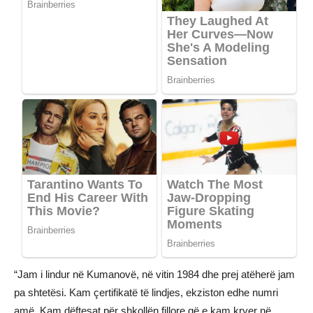
“Jam i lindur në Kumanovë, në vitin 1984 dhe prej atëherë jam
pa shtetësi. Kam çertifikatë të lindjes, ekziston edhe numri
amë. Kam dëftesat për shkollën fillore që e kam kryer në