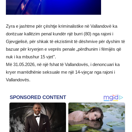
​Zyra e jashtme për çështje kriminalistike në Vallandovë ka
dorëzuar kallëzim penal kundër një burri (80) nga rajoni i
Gjevgjelisë, për shkak të ekzistimit të dëshmive për dyshim të
bazuar për kryerjen e veprës penale „përdhunim i fëmijës që
nuk i ka mbushur 15 vjet’’.
​Më 31.05.2026, në një fshat të Vallandovës, i denoncuari ka
kryer marrëdhënie seksuale me një 14-vjeçar nga rajoni i
Vallandovës.