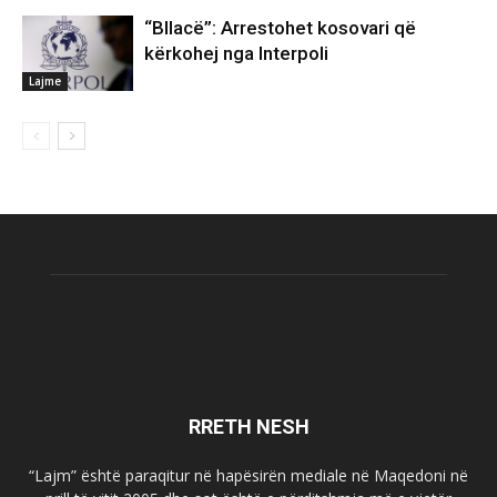
“Bllacë”: Arrestohet kosovari që
kërkohej nga Interpoli
Lajme
RRETH NESH
“Lajm” është paraqitur në hapësirën mediale në Maqedoni në