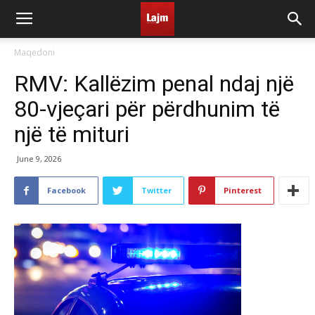
Maqedoni
RMV: Kallëzim penal ndaj një
80-vjeçari për përdhunim të
një të mituri
June 9, 2026
Facebook
Twitter
Pinterest