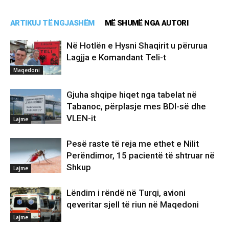
ARTIKUJ TË NGJASHËM
MË SHUMË NGA AUTORI
Në Hotlën e Hysni Shaqirit u përurua
Lagjja e Komandant Teli-t
Maqedoni
Gjuha shqipe hiqet nga tabelat në
Tabanoc, përplasje mes BDI-së dhe
VLEN-it
Lajme
Pesë raste të reja me ethet e Nilit
Perëndimor, 15 pacientë të shtruar në
Shkup
Lajme
Lëndim i rëndë në Turqi, avioni
qeveritar sjell të riun në Maqedoni
Lajme