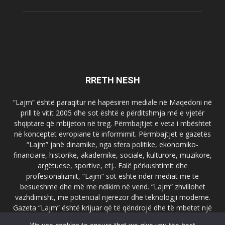
RRETH NESH
“Lajm” është paraqitur në hapësirën mediale në Maqedoni në
prill të vitit 2005 dhe sot është e përditshmja më e vjetër
shqiptare që mbijeton në treg. Përmbajtjet e veta i mbështet
në konceptet evropiane të informimit. Përmbajtjet e gazetës
“Lajm” janë dinamike, nga sfera politike, ekonomiko-
financiare, historike, akademike, sociale, kulturore, muzikore,
argëtuese, sportive, etj.. Falë përkushtimit dhe
profesionalizmit, “Lajm” sot është ndër mediat më të
besueshme dhe më me ndikim në vend. “Lajm” zhvillohet
vazhdimisht, me potencial njerëzor dhe teknologji moderne.
Gazeta “Lajm” është krijuar që të qëndrojë dhe të mbetet një
emër i dallueshëm në hapësirat ballkanike dhe evropiane. Ueb