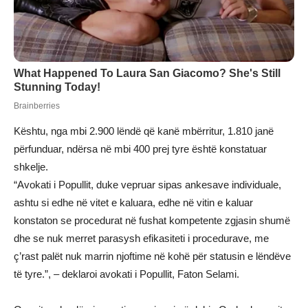
Kështu, nga mbi 2.900 lëndë që kanë mbërritur, 1.810 janë
përfunduar, ndërsa në mbi 400 prej tyre është konstatuar
shkelje.
“Avokati i Popullit, duke vepruar sipas ankesave individuale,
ashtu si edhe në vitet e kaluara, edhe në vitin e kaluar
konstaton se procedurat në fushat kompetente zgjasin shumë
dhe se nuk merret parasysh efikasiteti i procedurave, me
ç’rast palët nuk marrin njoftime në kohë për statusin e lëndëve
të tyre.”, – deklaroi avokati i Popullit, Faton Selami.