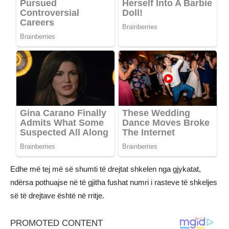
Edhe më tej më së shumti të drejtat shkelen nga gjykatat,
ndërsa pothuajse në të gjitha fushat numri i rasteve të shkeljes
së të drejtave është në rritje.