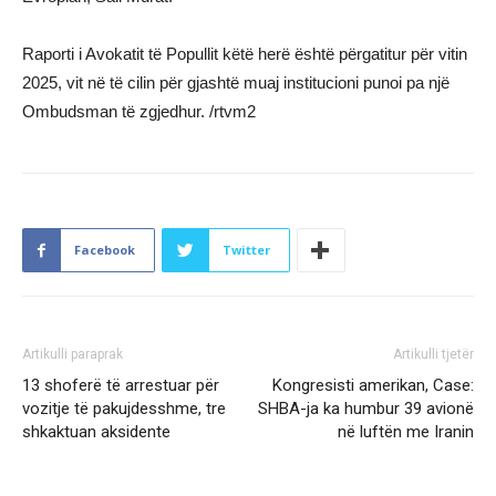
Raporti i Avokatit të Popullit këtë herë është përgatitur për vitin
2025, vit në të cilin për gjashtë muaj institucioni punoi pa një
Ombudsman të zgjedhur. /rtvm2
Facebook
Twitter
Artikulli paraprak
Artikulli tjetër
13 shoferë të arrestuar për
Kongresisti amerikan, Case:
vozitje të pakujdesshme, tre
SHBA-ja ka humbur 39 avionë
shkaktuan aksidente
në luftën me Iranin