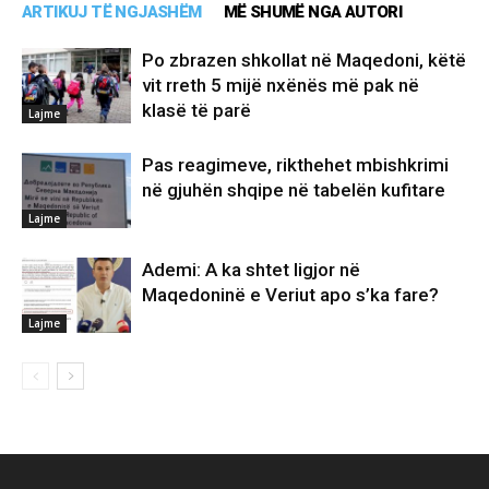
ARTIKUJ TË NGJASHËM
MË SHUMË NGA AUTORI
Po zbrazen shkollat në Maqedoni, këtë
vit rreth 5 mijë nxënës më pak në
klasë të parë
Lajme
Pas reagimeve, rikthehet mbishkrimi
në gjuhën shqipe në tabelën kufitare
Lajme
Ademi: A ka shtet ligjor në
Maqedoninë e Veriut apo s’ka fare?
Lajme