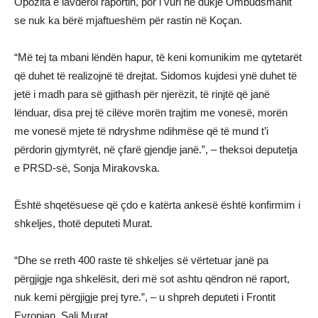
Opozita e lavdëroi raportin, por i vuri në dukje Ombudsmanit
se nuk ka bërë mjaftueshëm për rastin në Koçan.
“Më tej ta mbani lëndën hapur, të keni komunikim me qytetarët
që duhet të realizojnë të drejtat. Sidomos kujdesi ynë duhet të
jetë i madh para së gjithash për njerëzit, të rinjtë që janë
lënduar, disa prej të cilëve morën trajtim me vonesë, morën
me vonesë mjete të ndryshme ndihmëse që të mund t’i
përdorin gjymtyrët, në çfarë gjendje janë.”, – theksoi deputetja
e PRSD-së, Sonja Mirakovska.
Është shqetësuese që çdo e katërta ankesë është konfirmim i
shkeljes, thotë deputeti Murat.
“Dhe se rreth 400 raste të shkeljes së vërtetuar janë pa
përgjigje nga shkelësit, deri më sot ashtu qëndron në raport,
nuk kemi përgjigje prej tyre.”, – u shpreh deputeti i Frontit
Evropian, Sali Murat.