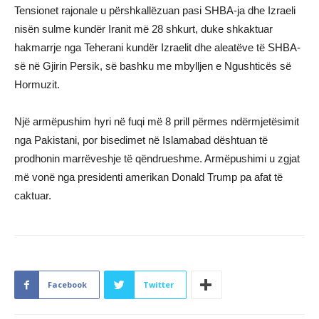
Tensionet rajonale u përshkallëzuan pasi SHBA-ja dhe Izraeli
nisën sulme kundër Iranit më 28 shkurt, duke shkaktuar
hakmarrje nga Teherani kundër Izraelit dhe aleatëve të SHBA-
së në Gjirin Persik, së bashku me mbylljen e Ngushticës së
Hormuzit.
Një armëpushim hyri në fuqi më 8 prill përmes ndërmjetësimit
nga Pakistani, por bisedimet në Islamabad dështuan të
prodhonin marrëveshje të qëndrueshme. Armëpushimi u zgjat
më vonë nga presidenti amerikan Donald Trump pa afat të
caktuar.
Facebook
Twitter