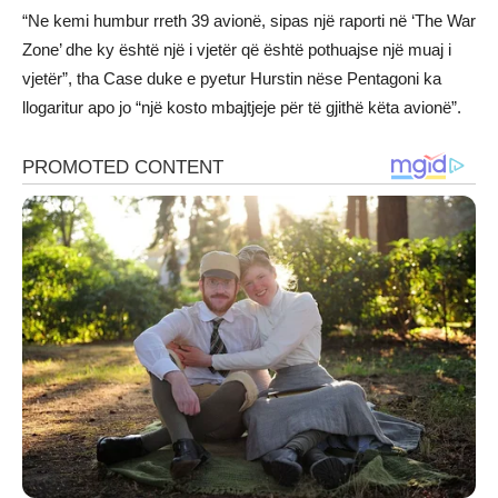
“Ne kemi humbur rreth 39 avionë, sipas një raporti në ‘The War
Zone’ dhe ky është një i vjetër që është pothuajse një muaj i
vjetër”, tha Case duke e pyetur Hurstin nëse Pentagoni ka
llogaritur apo jo “një kosto mbajtjeje për të gjithë këta avionë”.