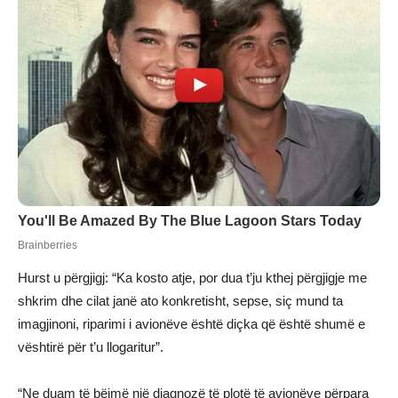
Hurst u përgjigj: “Ka kosto atje, por dua t’ju kthej përgjigje me
shkrim dhe cilat janë ato konkretisht, sepse, siç mund ta
imagjinoni, riparimi i avionëve është diçka që është shumë e
vështirë për t’u llogaritur”.
“Ne duam të bëjmë një diagnozë të plotë të avionëve përpara