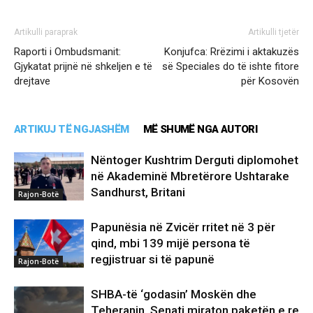
Artikulli paraprak
Artikulli tjetër
Raporti i Ombudsmanit:
Konjufca: Rrëzimi i aktakuzës
Gjykatat prijnë në shkeljen e të
së Speciales do të ishte fitore
drejtave
për Kosovën
ARTIKUJ TË NGJASHËM
MË SHUMË NGA AUTORI
Nëntoger Kushtrim Derguti diplomohet
në Akademinë Mbretërore Ushtarake
Sandhurst, Britani
Rajon-Botë
Papunësia në Zvicër rritet në 3 për
qind, mbi 139 mijë persona të
regjistruar si të papunë
Rajon-Botë
SHBA-të ‘godasin’ Moskën dhe
Teheranin, Senati miraton paketën e re