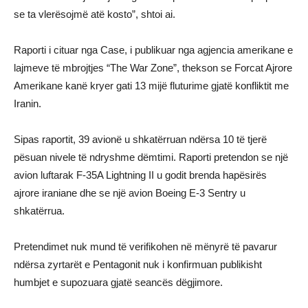
se ta vlerësojmë atë kosto”, shtoi ai.
Raporti i cituar nga Case, i publikuar nga agjencia amerikane e
lajmeve të mbrojtjes “The War Zone”, thekson se Forcat Ajrore
Amerikane kanë kryer gati 13 mijë fluturime gjatë konfliktit me
Iranin.
Sipas raportit, 39 avionë u shkatërruan ndërsa 10 të tjerë
pësuan nivele të ndryshme dëmtimi. Raporti pretendon se një
avion luftarak F-35A Lightning II u godit brenda hapësirës
ajrore iraniane dhe se një avion Boeing E-3 Sentry u
shkatërrua.
Pretendimet nuk mund të verifikohen në mënyrë të pavarur
ndërsa zyrtarët e Pentagonit nuk i konfirmuan publikisht
humbjet e supozuara gjatë seancës dëgjimore.