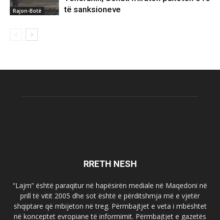
të sanksioneve
Rajon-Botë
RRETH NESH
“Lajm” është paraqitur në hapësirën mediale në Maqedoni në
prill të vitit 2005 dhe sot është e përditshmja më e vjetër
shqiptare që mbijeton në treg. Përmbajtjet e veta i mbështet
në konceptet evropiane të informimit. Përmbajtjet e gazetës