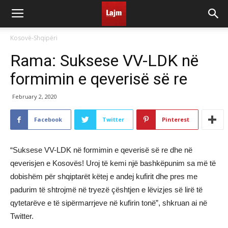
Kosovë-Shqipëri
Rama: Suksese VV-LDK në
formimin e qeverisë së re
February 2, 2020
Facebook
Twitter
Pinterest
“Suksese VV-LDK në formimin e qeverisë së re dhe në
qeverisjen e Kosovës! Uroj të kemi një bashkëpunim sa më të
dobishëm për shqiptarët këtej e andej kufirit dhe pres me
padurim të shtrojmë në tryezë çështjen e lëvizjes së lirë të
qytetarëve e të sipërmarrjeve në kufirin tonë”, shkruan ai në
Twitter.