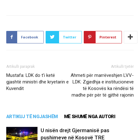
Facebook
Twitter
Pinterest
Artikulli paraprak
Artikulli tjetër
Mustafa: LDK do t’i ketë
Ahmeti për marrëveshjen LVV-
gjashtë ministri dhe kryetarin e
LDK: Zgjedhja e institucioneve
Kuvendit
të Kosovës ka rëndësi të
madhe për për të gjithë rajonin
ARTIKUJ TË NGJASHËM
MË SHUMË NGA AUTORI
U nisën drejt Gjermanisë pas
pushimeve në Kosovë TRE