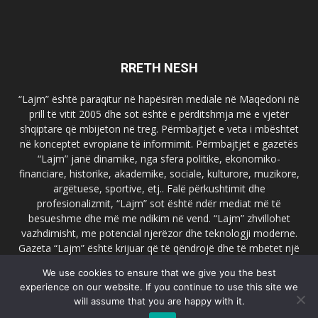
RRETH NESH
“Lajm” është paraqitur në hapësirën mediale në Maqedoni në
prill të vitit 2005 dhe sot është e përditshmja më e vjetër
shqiptare që mbijeton në treg. Përmbajtjet e veta i mbështet
në konceptet evropiane të informimit. Përmbajtjet e gazetës
“Lajm” janë dinamike, nga sfera politike, ekonomiko-
financiare, historike, akademike, sociale, kulturore, muzikore,
argëtuese, sportive, etj.. Falë përkushtimit dhe
profesionalizmit, “Lajm” sot është ndër mediat më të
besueshme dhe më me ndikim në vend. “Lajm” zhvillohet
vazhdimisht, me potencial njerëzor dhe teknologji moderne.
Gazeta “Lajm” është krijuar që të qëndrojë dhe të mbetet një
emër i dallueshëm në hapësirat ballkanike dhe evropiane. Ueb
We use cookies to ensure that we give you the best
faqja zyrtare e gazetës “Lajm”, www.lajmpress.org është një
experience on our website. If you continue to use this site we
ndër portalet më të njohur në Maqedoni.
will assume that you are happy with it.