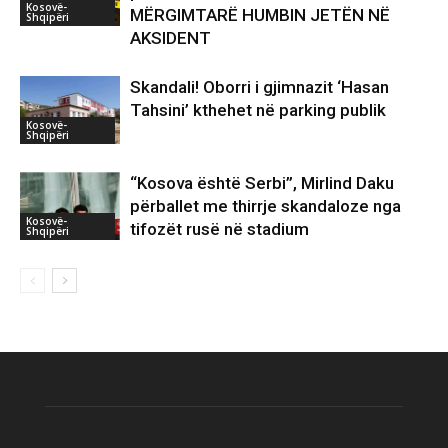
Kosovë-
MËRGIMTARË HUMBIN JETËN NË
Shqipëri
AKSIDENT
Skandali! Oborri i gjimnazit ‘Hasan
Tahsini’ kthehet në parking publik
Kosovë-
Shqipëri
“Kosova është Serbi”, Mirlind Daku
përballet me thirrje skandaloze nga
Kosovë-
tifozët rusë në stadium
Shqipëri