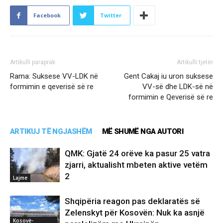
Facebook
Twitter
Artikulli paraprak
Artikulli tjetër
Rama: Suksese VV-LDK në
Gent Cakaj iu uron suksese
formimin e qeverisë së re
VV-së dhe LDK-së në
formimin e Qeverisë së re
ARTIKUJ TË NGJASHËM
MË SHUMË NGA AUTORI
QMK: Gjatë 24 orëve ka pasur 25 vatra
zjarri, aktualisht mbeten aktive vetëm
2
Lajme
Shqipëria reagon pas deklaratës së
Zelenskyt për Kosovën: Nuk ka asnjë
Kosovë-