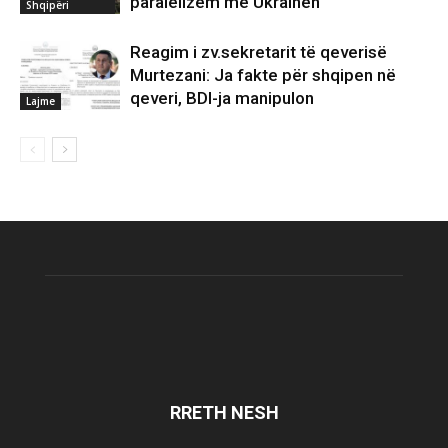
paralelizëm me Ukrainën
Shqipëri
Reagim i zv.sekretarit të qeverisë
Murtezani: Ja fakte për shqipen në
qeveri, BDI-ja manipulon
Lajme
RRETH NESH