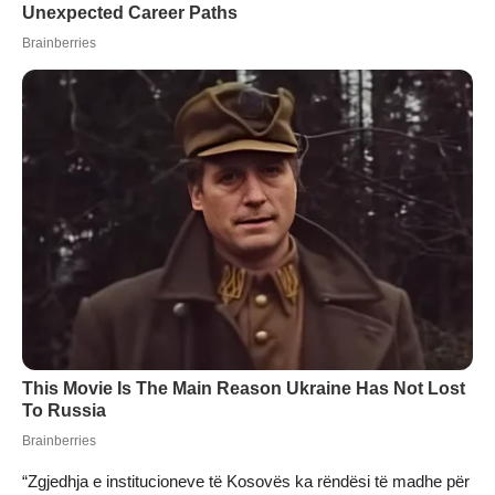
“Zgjedhja e institucioneve të Kosovës ka rëndësi të madhe për