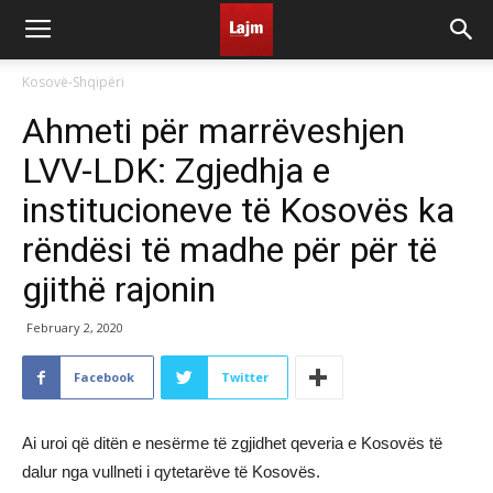
Kosovë-Shqipëri
Ahmeti për marrëveshjen
LVV-LDK: Zgjedhja e
institucioneve të Kosovës ka
rëndësi të madhe për për të
gjithë rajonin
February 2, 2020
Facebook
Twitter
Ai uroi që ditën e nesërme të zgjidhet qeveria e Kosovës të
dalur nga vullneti i qytetarëve të Kosovës.