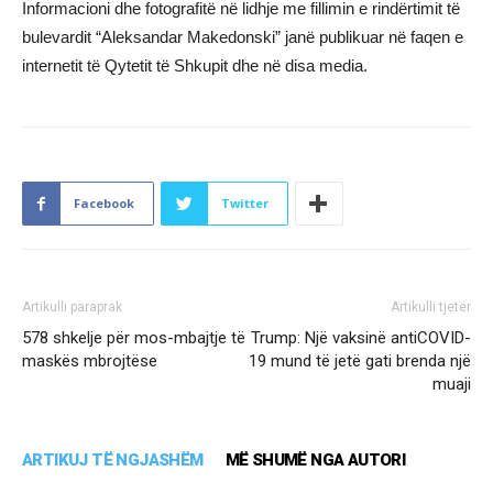
Informacioni dhe fotografitë në lidhje me fillimin e rindërtimit të
bulevardit “Aleksandar Makedonski” janë publikuar në faqen e
internetit të Qytetit të Shkupit dhe në disa media.
Facebook
Twitter
Artikulli paraprak
Artikulli tjetër
578 shkelje për mos-mbajtje të
Trump: Një vaksinë antiCOVID-
maskës mbrojtëse
19 mund të jetë gati brenda një
muaji
ARTIKUJ TË NGJASHËM
MË SHUMË NGA AUTORI