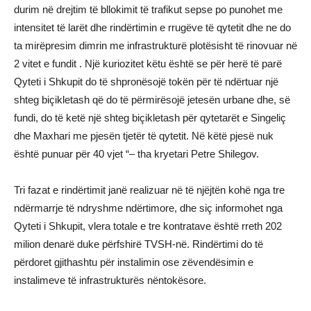
durim në drejtim të bllokimit të trafikut sepse po punohet me
intensitet të larët dhe rindërtimin e rrugëve të qytetit dhe ne do
ta mirëpresim dimrin me infrastrukturë plotësisht të rinovuar në
2 vitet e fundit . Një kuriozitet këtu është se për herë të parë
Qyteti i Shkupit do të shpronësojë tokën për të ndërtuar një
shteg biçikletash që do të përmirësojë jetesën urbane dhe, së
fundi, do të ketë një shteg biçikletash për qytetarët e Singeliç
dhe Maxhari me pjesën tjetër të qytetit. Në këtë pjesë nuk
është punuar për 40 vjet “– tha kryetari Petre Shilegov.
Tri fazat e rindërtimit janë realizuar në të njëjtën kohë nga tre
ndërmarrje të ndryshme ndërtimore, dhe siç informohet nga
Qyteti i Shkupit, vlera totale e tre kontratave është rreth 202
milion denarë duke përfshirë TVSH-në. Rindërtimi do të
përdoret gjithashtu për instalimin ose zëvendësimin e
instalimeve të infrastrukturës nëntokësore.