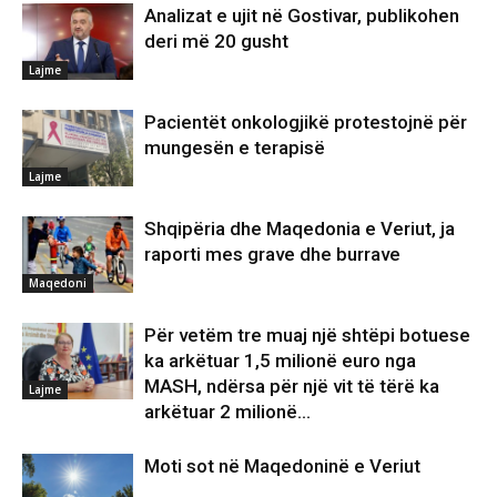
Analizat e ujit në Gostivar, publikohen
deri më 20 gusht
Lajme
Pacientët onkologjikë protestojnë për
mungesën e terapisë
Lajme
Shqipëria dhe Maqedonia e Veriut, ja
raporti mes grave dhe burrave
Maqedoni
Për vetëm tre muaj një shtëpi botuese
ka arkëtuar 1,5 milionë euro nga
MASH, ndërsa për një vit të tërë ka
Lajme
arkëtuar 2 milionë...
Moti sot në Maqedoninë e Veriut