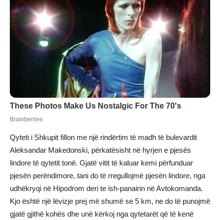
Qyteti i Shkupit fillon me një rindërtim të madh të bulevardit
Aleksandar Makedonski, përkatësisht në hyrjen e pjesës
lindore të qytetit tonë. Gjatë vitit të kaluar kemi përfunduar
pjesën perëndimore, tani do të rregullojmë pjesën lindore, nga
udhëkryqi në Hipodrom deri te ish-panairin në Avtokomanda.
Kjo është një lëvizje prej më shumë se 5 km, ne do të punojmë
gjatë gjithë kohës dhe unë kërkoj nga qytetarët që të kenë