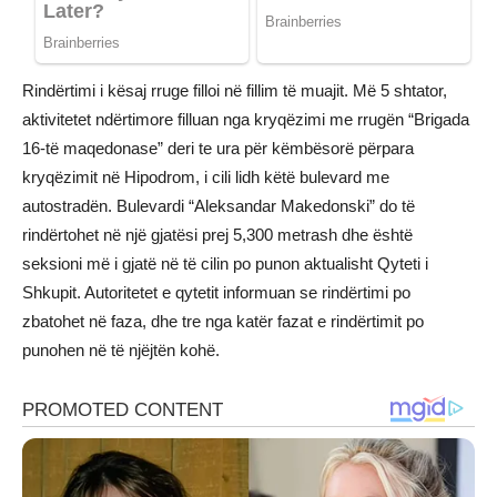
Rindërtimi i kësaj rruge filloi në fillim të muajit. Më 5 shtator,
aktivitetet ndërtimore filluan nga kryqëzimi me rrugën “Brigada
16-të maqedonase” deri te ura për këmbësorë përpara
kryqëzimit në Hipodrom, i cili lidh këtë bulevard me
autostradën. Bulevardi “Aleksandar Makedonski” do të
rindërtohet në një gjatësi prej 5,300 metrash dhe është
seksioni më i gjatë në të cilin po punon aktualisht Qyteti i
Shkupit. Autoritetet e qytetit informuan se rindërtimi po
zbatohet në faza, dhe tre nga katër fazat e rindërtimit po
punohen në të njëjtën kohë.