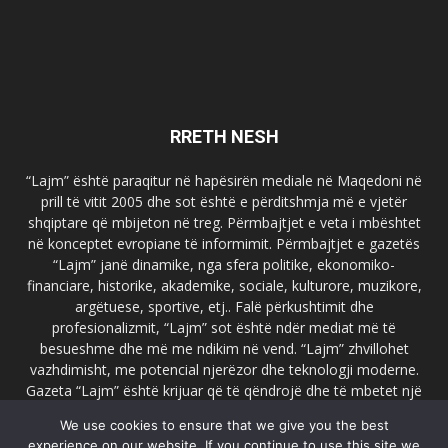
RRETH NESH
“Lajm” është paraqitur në hapësirën mediale në Maqedoni në
prill të vitit 2005 dhe sot është e përditshmja më e vjetër
shqiptare që mbijeton në treg. Përmbajtjet e veta i mbështet
në konceptet evropiane të informimit. Përmbajtjet e gazetës
“Lajm” janë dinamike, nga sfera politike, ekonomiko-
financiare, historike, akademike, sociale, kulturore, muzikore,
argëtuese, sportive, etj.. Falë përkushtimit dhe
profesionalizmit, “Lajm” sot është ndër mediat më të
besueshme dhe më me ndikim në vend. “Lajm” zhvillohet
vazhdimisht, me potencial njerëzor dhe teknologji moderne.
Gazeta “Lajm” është krijuar që të qëndrojë dhe të mbetet një
emër i dallueshëm në hapësirat ballkanike dhe evropiane. Ueb
We use cookies to ensure that we give you the best
faqja zyrtare e gazetës “Lajm”, www.lajmpress.org është një
experience on our website. If you continue to use this site we