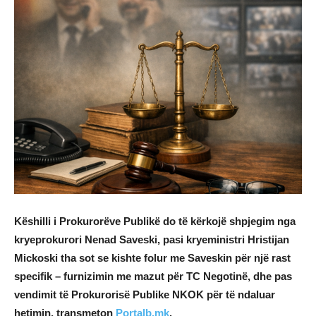
Këshilli i Prokurorëve Publikë do të kërkojë shpjegim nga
kryeprokurori Nenad Saveski, pasi kryeministri Hristijan
Mickoski tha sot se kishte folur me Saveskin për një rast
specifik – furnizimin me mazut për TC Negotinë, dhe pas
vendimit të Prokurorisë Publike NKOK për të ndaluar
hetimin, transmeton
Portalb.mk
.