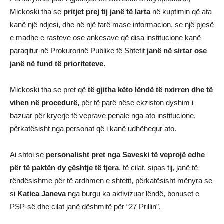
Mickoski tha se
pritjet prej tij janë të larta
në kuptimin që ata
kanë një ndjesi, dhe në një farë mase informacion, se një pjesë
e madhe e rasteve ose ankesave që disa institucione kanë
paraqitur në Prokurorinë Publike të Shtetit
janë në sirtar ose
janë në fund të prioriteteve.
Mickoski tha se pret që
të gjitha këto lëndë të nxirren dhe të
vihen në procedurë,
për të parë nëse ekziston dyshim i
bazuar për kryerje të veprave penale nga ato institucione,
përkatësisht nga personat që i kanë udhëhequr ato.
Ai shtoi se
personalisht pret nga Saveski të veprojë edhe
për të paktën dy çështje të tjera
, të cilat, sipas tij, janë të
rëndësishme për të ardhmen e shtetit, përkatësisht mënyra se
si
Katica Janeva
nga burgu ka aktivizuar lëndë, bonuset e
PSP-së dhe cilat janë dëshmitë për “27 Prillin”.