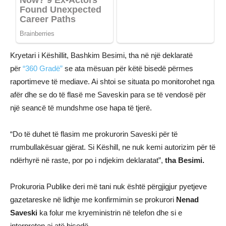
Kryetari i Këshillit, Bashkim Besimi, tha në një deklaratë
për
“360 Gradë”
se ata mësuan për këtë bisedë përmes
raportimeve të mediave. Ai shtoi se situata po monitorohet nga
afër dhe se do të flasë me Saveskin para se të vendosë për
një seancë të mundshme ose hapa të tjerë.
“Do të duhet të flasim me prokurorin Saveski për të
rrumbullakësuar gjërat. Si Këshill, ne nuk kemi autorizim për të
ndërhyrë në raste, por po i ndjekim deklaratat”,
tha Besimi.
Prokuroria Publike deri më tani nuk është përgjigjur pyetjeve
gazetareske në lidhje me konfirmimin se prokurori
Nenad
Saveski
ka folur me kryeministrin në telefon dhe si e
interpreton ai atë bisedë.