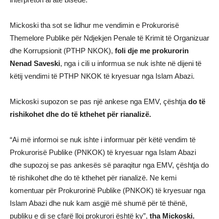
Mickoski tha sot se lidhur me vendimin e Prokurorisë
Themelore Publike për Ndjekjen Penale të Krimit të Organizuar
dhe Korrupsionit (PTHP NKOK),
foli dje me prokurorin
Nenad Saveski
, nga i cili u informua se nuk ishte në dijeni të
këtij vendimi të PTHP NKOK të kryesuar nga Islam Abazi.
Mickoski supozon se pas një ankese nga EMV, çështja
do të
rishikohet dhe do të kthehet për rianalizë.
“Ai më informoi se nuk ishte i informuar për këtë vendim të
Prokurorisë Publike (PNKOK) të kryesuar nga Islam Abazi
dhe supozoj se pas ankesës së paraqitur nga EMV, çështja do
të rishikohet dhe do të kthehet për rianalizë. Ne kemi
komentuar për Prokurorinë Publike (PNKOK) të kryesuar nga
Islam Abazi dhe nuk kam asgjë më shumë për të thënë,
publiku e di se çfarë lloj prokurori është ky”,
tha Mickoski.