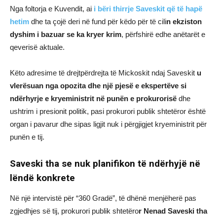
Nga foltorja e Kuvendit, ai
i bëri thirrje Saveskit që të hapë
hetim
dhe ta çojë deri në fund për këdo për të cili
n ekziston
dyshim i bazuar se ka kryer krim
, përfshirë edhe anëtarët e
qeverisë aktuale.
Këto adresime të drejtpërdrejta të Mickoskit ndaj Saveskit
u
vlerësuan nga opozita dhe një pjesë e ekspertëve si
ndërhyrje e kryeministrit në punën e prokurorisë
dhe
ushtrim i presionit politik, pasi prokurori publik shtetëror është
organ i pavarur dhe sipas ligjit nuk i përgjigjet kryeministrit për
punën e tij.
Saveski tha se nuk planifikon të ndërhyjë në
lëndë konkrete
Në një intervistë për “360 Gradë”, të dhënë menjëherë pas
zgjedhjes së tij, prokurori publik shtetëro
r
Nenad Saveski
tha