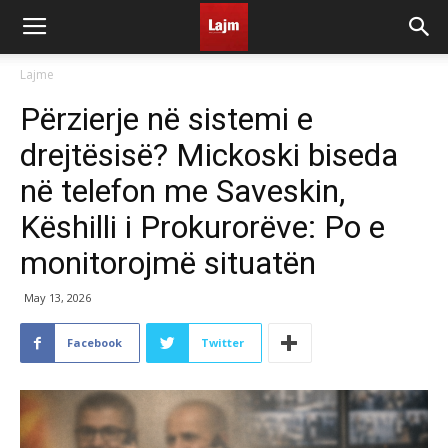
Lajme
Përzierje në sistemi e
drejtësisë? Mickoski biseda
në telefon me Saveskin,
Këshilli i Prokurorëve: Po e
monitorojmë situatën
May 13, 2026
Facebook
Twitter