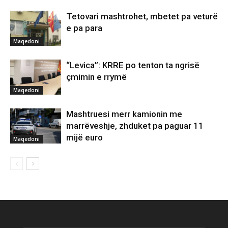
Tetovari mashtrohet, mbetet pa veturë
e pa para
Maqedoni
“Levica”: KRRE po tenton ta ngrisë
çmimin e rrymë
Maqedoni
Mashtruesi merr kamionin me
marrëveshje, zhduket pa paguar 11
mijë euro
Maqedoni