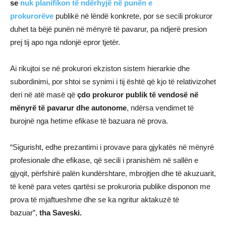
se
nuk planifikon të ndërhyjë në punën e
prokurorëve
publikë në lëndë konkrete, por se secili prokuror
duhet ta bëjë punën në mënyrë të pavarur, pa ndjerë presion
prej tij apo nga ndonjë epror tjetër.
Ai rikujtoi se në prokurori ekziston sistem hierarkie dhe
subordinimi, por shtoi se synimi i tij është që kjo të relativizohet
deri në atë masë që
çdo prokuror publik të vendosë në
mënyrë të pavarur dhe autonome
, ndërsa vendimet të
burojnë nga hetime efikase të bazuara në prova.
“Sigurisht, edhe prezantimi i provave para gjykatës në mënyrë
profesionale dhe efikase, që secili i pranishëm në sallën e
gjyqit, përfshirë palën kundërshtare, mbrojtjen dhe të akuzuarit,
të kenë para vetes qartësi se prokuroria publike disponon me
prova të mjaftueshme dhe se ka ngritur aktakuzë të
bazuar”,
tha Saveski.