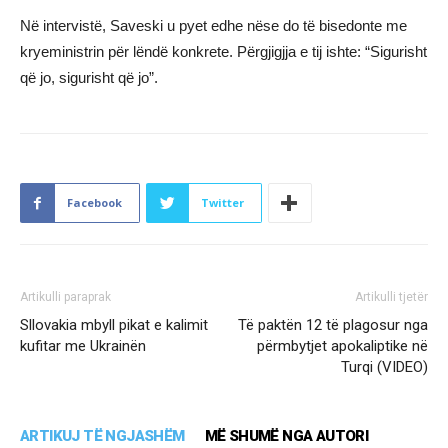
Në intervistë, Saveski u pyet edhe nëse do të bisedonte me
kryeministrin për lëndë konkrete. Përgjigjja e tij ishte: “Sigurisht
që jo, sigurisht që jo”.
Facebook
Twitter
Artikulli paraprak
Artikulli tjetër
Sllovakia mbyll pikat e kalimit
Të paktën 12 të plagosur nga
kufitar me Ukrainën
përmbytjet apokaliptike në
Turqi (VIDEO)
ARTIKUJ TË NGJASHËM
MË SHUMË NGA AUTORI