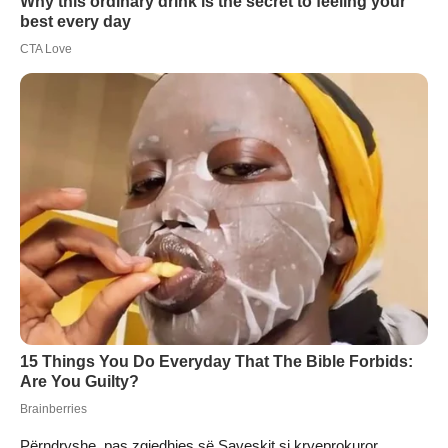
Përndryshe, pas zgjedhjes së Saveskit si kryeprokuror,