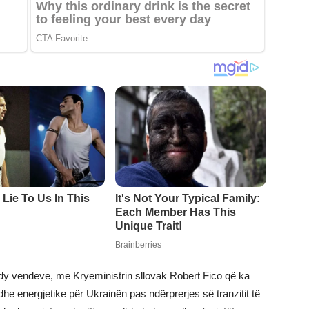
 dy vendeve, me Kryeministrin sllovak Robert Fico që ka
he energjetike për Ukrainën pas ndërprerjes së tranzitit të