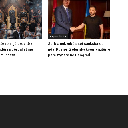
Rajon-Botë
ërkon një brez të ri
Serbia nuk mbështet sanksionet
ndërsa përballet me
ndaj Rusisë, Zelensky kryen vizitën e
munitetit
parë zyrtare në Beograd