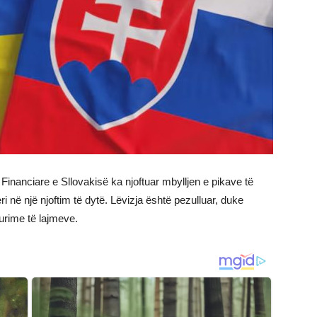
Financiare e Sllovakisë ka njoftuar mbylljen e pikave të
ri në një njoftim të dytë. Lëvizja është pezulluar, duke
burime të lajmeve.