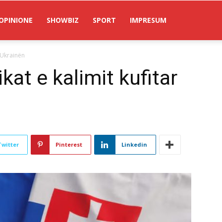
OPINIONE
SHOWBIZ
SPORT
IMPRESUM
e Ukrainën
kat e kalimit kufitar
Twitter
Pinterest
Linkedin