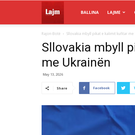
Gazeta
BALLINA
LAJME
Rajon-Botë
Sllovakia mbyll pikat e kalimit kufitar m
Lajm
Sllovakia mbyll pi
me Ukrainën
May 13, 2026
Facebook
Share