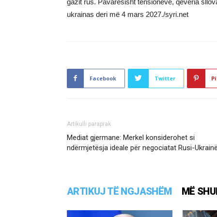
gazit rus. Pavarësisht tensioneve, qeveria sllo
ukrainas deri më 4 mars 2027./syri.net
Facebook
Twitter
Pi
Artikulli paraprak
Mediat gjermane: Merkel konsiderohet si
ndërmjetësja ideale për negociatat Rusi-Ukrain
ARTIKUJ TË NGJASHËM
MË SHU