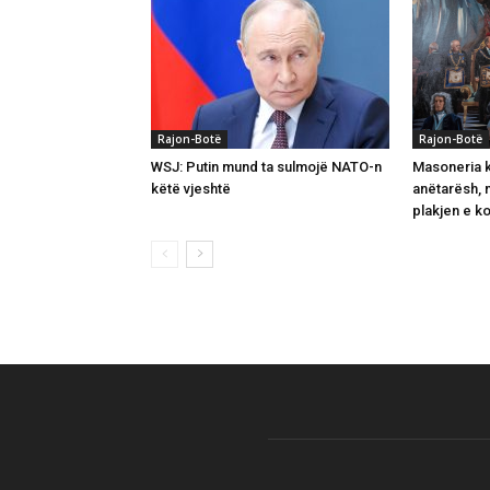
Rajon-Botë
Rajon-Botë
WSJ: Putin mund ta sulmojë NATO-n
Masoneria k
këtë vjeshtë
anëtarësh, 
plakjen e ko