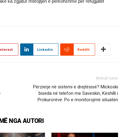
vake ka zgjatur mbrojtjen e përkohshme për refugjatët
nterest
Linkedin
ReddIt
Artikulli tjetër
Përzierje në sistemi e drejtësisë? Mickoski
ë
biseda në telefon me Saveskin, Këshilli i
Prokurorëve: Po e monitorojmë situatën
MË NGA AUTORI