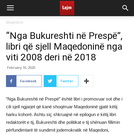
Maqedoni
“Nga Bukureshti në Prespë”,
libri që sjell Maqedoninë nga
viti 2008 deri në 2018
February 10, 2020
Facebook
Twitter
“Nga Bukureshti në Prespë” është libri i promovuar sot dhe i
cili sjell ngjarjet që kanë shoqëruar Maqedoninë gjatë këtij
harku kohorë. Ashtu siç shkruajnë në epilogun e këtij libri
redaktorët e tij, Bukureshti dhe politikat e tij shënuan fillimin
përfundimtarë të sundimit jodemokratik në Maqedoni,