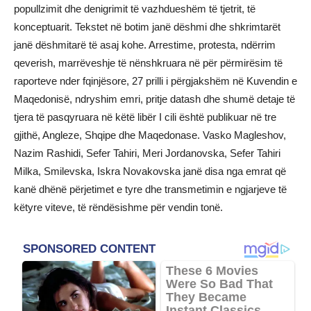
popullzimit dhe denigrimit të vazhdueshëm të tjetrit, të
konceptuarit. Tekstet në botim janë dëshmi dhe shkrimtarët
janë dëshmitarë të asaj kohe. Arrestime, protesta, ndërrim
qeverish, marrëveshje të nënshkruara në për përmirësim të
raporteve nder fqinjësore, 27 prilli i përgjakshëm në Kuvendin e
Maqedonisë, ndryshim emri, pritje datash dhe shumë detaje të
tjera të pasqyruara në këtë libër I cili është publikuar në tre
gjithë, Angleze, Shqipe dhe Maqedonase. Vasko Magleshov,
Nazim Rashidi, Sefer Tahiri, Meri Jordanovska, Sefer Tahiri
Milka, Smilevska, Iskra Novakovska janë disa nga emrat që
kanë dhënë përjetimet e tyre dhe transmetimin e ngjarjeve të
këtyre viteve, të rëndësishme për vendin tonë.