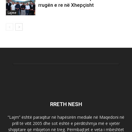
rrugën e re në Xhepçisht
Lajme
RRETH NESH
“Lajm” është paraqitur në hapësirën mediale në Maqedoni në
prill të vitit 2005 dhe sot është e përditshmja më e vjetër
shqiptare që mbijeton në treg. Përmbajtjet e veta i mbështet