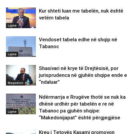
Kur shteti luan me tabelën, nuk është
vetëm tabela
Lajme
Vendoset tabela edhe në shqip në
Tabanoc
Lajme
Shasivari në krye të Drejtësisë, por
jurisprudenca në gjuhën shqipe ende e
“ndaluar”
Maqedoni
Ndërmarrja e Rrugëve thotë se nuk ka
dhënë urdhër për tabelën e re në
Tabanoc pa gjuhën shqipe:
Lajme
“Makedonijapat” është përgjegjëse
Kreu i Tetovës Kasami promovon