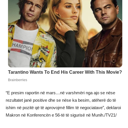
“E presim raportin në mars…në varshmëri nga ajo se nëse
rezultatet janë positive dhe se nëse ka besim, atëherë do të
ishim në pozitë që të aprovojmë fillim të negociatave”, deklaroi
Makron në Konferencën e 56-të të sigurisë në Munih./TV21/