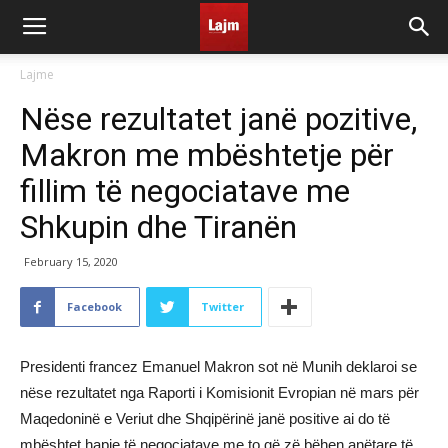
Lajme
Nëse rezultatet janë pozitive,
Makron me mbështetje për
fillim të negociatave me
Shkupin dhe Tiranën
February 15, 2020
Facebook
Twitter
Presidenti francez Emanuel Makron sot në Munih deklaroi se
nëse rezultatet nga Raporti i Komisionit Evropian në mars për
Maqedoninë e Veriut dhe Shqipërinë janë positive ai do të
mbështet hapje të negociatave me to që zë bëhen anëtare të