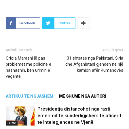
Facebook
Twitter
Artikulli paraprak
Artikulli tjetër
Oriola Marashi lë pas
31 shtetas nga Pakistani, Siria
problemet me policinë e
dhe Afganistani gjenden në një
hashashin, bën urimin e
kamion afër Kumanovës
veçantë
ARTIKUJ TË NGJASHËM
MË SHUMË NGA AUTORI
Presidentja distancohet nga rasti i
emërimit të kunderligjshem te oficerit
te Intelegjences ne Vjenë
Lajme