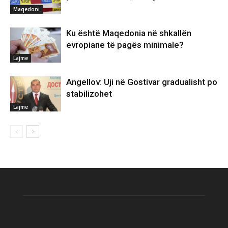
Maqedoni
Ku është Maqedonia në shkallën
evropiane të pagës minimale?
Lajme
Angellov: Uji në Gostivar gradualisht po
stabilizohet
Lajme