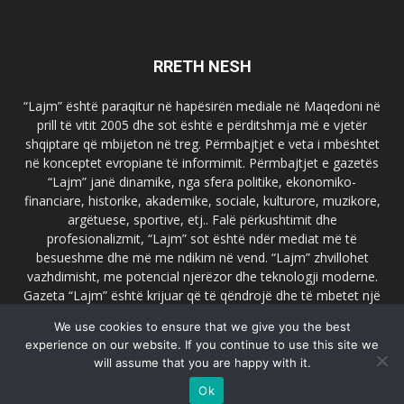
RRETH NESH
“Lajm” është paraqitur në hapësirën mediale në Maqedoni në
prill të vitit 2005 dhe sot është e përditshmja më e vjetër
shqiptare që mbijeton në treg. Përmbajtjet e veta i mbështet
në konceptet evropiane të informimit. Përmbajtjet e gazetës
“Lajm” janë dinamike, nga sfera politike, ekonomiko-
financiare, historike, akademike, sociale, kulturore, muzikore,
argëtuese, sportive, etj.. Falë përkushtimit dhe
profesionalizmit, “Lajm” sot është ndër mediat më të
besueshme dhe më me ndikim në vend. “Lajm” zhvillohet
vazhdimisht, me potencial njerëzor dhe teknologji moderne.
Gazeta “Lajm” është krijuar që të qëndrojë dhe të mbetet një
emër i dallueshëm në hapësirat ballkanike dhe evropiane. Ueb
We use cookies to ensure that we give you the best
faqja zyrtare e gazetës “Lajm”, www.lajmpress.org është një
experience on our website. If you continue to use this site we
ndër portalet më të njohur në Maqedoni.
will assume that you are happy with it.
Na kontakto:
lajm.sk@gmail.com
Ok