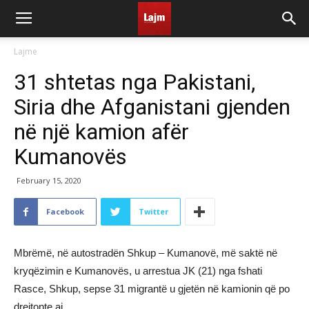
Lajme
31 shtetas nga Pakistani,
Siria dhe Afganistani gjenden
në një kamion afër
Kumanovës
February 15, 2020
Facebook
Twitter
Mbrëmë, në autostradën Shkup – Kumanovë, më saktë në
kryqëzimin e Kumanovës, u arrestua JK (21) nga fshati
Rasce, Shkup, sepse 31 migrantë u gjetën në kamionin që po
drejtonte ai.