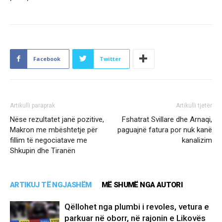
Facebook
Twitter
Artikulli paraprak
Artikulli tjetër
Nëse rezultatet janë pozitive,
Fshatrat Svillare dhe Arnaqi,
Makron me mbështetje për
paguajnë fatura por nuk kanë
fillim të negociatave me
kanalizim
Shkupin dhe Tiranën
ARTIKUJ TË NGJASHËM
MË SHUMË NGA AUTORI
Qëllohet nga plumbi i revoles, vetura e
parkuar në oborr, në rajonin e Likovës