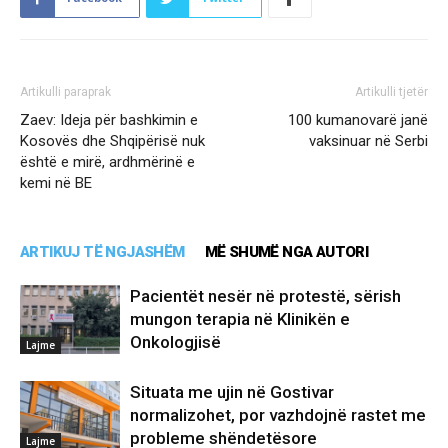
Artikulli paraprak
Artikulli tjetër
Zaev: Ideja për bashkimin e
100 kumanovarë janë
Kosovës dhe Shqipërisë nuk
vaksinuar në Serbi
është e mirë, ardhmërinë e
kemi në BE
ARTIKUJ TË NGJASHËM
MË SHUMË NGA AUTORI
Pacientët nesër në protestë, sërish
mungon terapia në Klinikën e
Onkologjisë
Lajme
Situata me ujin në Gostivar
normalizohet, por vazhdojnë rastet me
probleme shëndetësore
Lajme