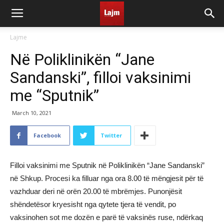
Lajme
Në Poliklinikën “Jane
Sandanski”, filloi vaksinimi
me “Sputnik”
March 10, 2021
Facebook
Twitter
Filloi vaksinimi me Sputnik në Poliklinikën “Jane Sandanski”
në Shkup. Procesi ka filluar nga ora 8.00 të mëngjesit për të
vazhduar deri në orën 20.00 të mbrëmjes. Punonjësit
shëndetësor kryesisht nga qytete tjera të vendit, po
vaksinohen sot me dozën e parë të vaksinës ruse, ndërkaq