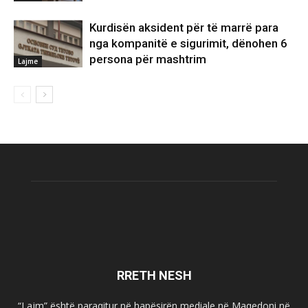
Kurdisën aksident për të marrë para
nga kompanitë e sigurimit, dënohen 6
persona për mashtrim
Lajme
RRETH NESH
“Lajm” është paraqitur në hapësirën mediale në Maqedoni në