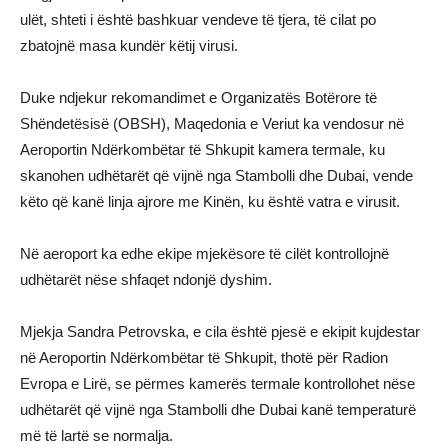
ulët, shteti i është bashkuar vendeve të tjera, të cilat po
zbatojnë masa kundër këtij virusi.
Duke ndjekur rekomandimet e Organizatës Botërore të
Shëndetësisë (OBSH), Maqedonia e Veriut ka vendosur në
Aeroportin Ndërkombëtar të Shkupit kamera termale, ku
skanohen udhëtarët që vijnë nga Stambolli dhe Dubai, vende
këto që kanë linja ajrore me Kinën, ku është vatra e virusit.
Në aeroport ka edhe ekipe mjekësore të cilët kontrollojnë
udhëtarët nëse shfaqet ndonjë dyshim.
Mjekja Sandra Petrovska, e cila është pjesë e ekipit kujdestar
në Aeroportin Ndërkombëtar të Shkupit, thotë për Radion
Evropa e Lirë, se përmes kamerës termale kontrollohet nëse
udhëtarët që vijnë nga Stambolli dhe Dubai kanë temperaturë
më të lartë se normalja.