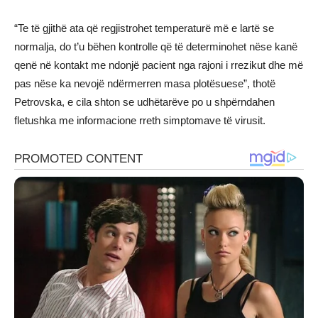
“Te të gjithë ata që regjistrohet temperaturë më e lartë se
normalja, do t’u bëhen kontrolle që të determinohet nëse kanë
qenë në kontakt me ndonjë pacient nga rajoni i rrezikut dhe më
pas nëse ka nevojë ndërmerren masa plotësuese”, thotë
Petrovska, e cila shton se udhëtarëve po u shpërndahen
fletushka me informacione rreth simptomave të virusit.