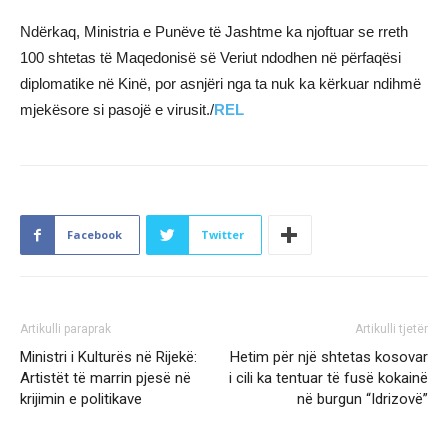
Ndërkaq, Ministria e Punëve të Jashtme ka njoftuar se rreth
100 shtetas të Maqedonisë së Veriut ndodhen në përfaqësi
diplomatike në Kinë, por asnjëri nga ta nuk ka kërkuar ndihmë
mjekësore si pasojë e virusit./
REL
Facebook
Twitter
Artikulli paraprak
Artikulli tjetër
Ministri i Kulturës në Rijekë:
Hetim për një shtetas kosovar
Artistët të marrin pjesë në
i cili ka tentuar të fusë kokainë
krijimin e politikave
në burgun “Idrizovë”