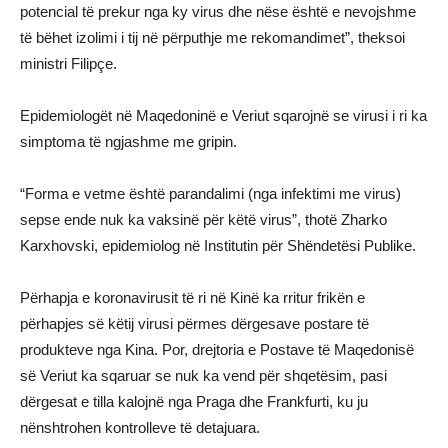
potencial të prekur nga ky virus dhe nëse është e nevojshme
të bëhet izolimi i tij në përputhje me rekomandimet”, theksoi
ministri Filipçe.
Epidemiologët në Maqedoninë e Veriut sqarojnë se virusi i ri ka
simptoma të ngjashme me gripin.
“Forma e vetme është parandalimi (nga infektimi me virus)
sepse ende nuk ka vaksinë për këtë virus”, thotë Zharko
Karxhovski, epidemiolog në Institutin për Shëndetësi Publike.
Përhapja e koronavirusit të ri në Kinë ka rritur frikën e
përhapjes së këtij virusi përmes dërgesave postare të
produkteve nga Kina. Por, drejtoria e Postave të Maqedonisë
së Veriut ka sqaruar se nuk ka vend për shqetësim, pasi
dërgesat e tilla kalojnë nga Praga dhe Frankfurti, ku ju
nënshtrohen kontrolleve të detajuara.