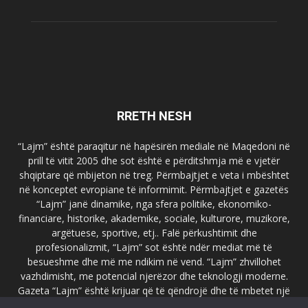
RRETH NESH
“Lajm” është paraqitur në hapësirën mediale në Maqedoni në
prill të vitit 2005 dhe sot është e përditshmja më e vjetër
shqiptare që mbijeton në treg. Përmbajtjet e veta i mbështet
në konceptet evropiane të informimit. Përmbajtjet e gazetës
“Lajm” janë dinamike, nga sfera politike, ekonomiko-
financiare, historike, akademike, sociale, kulturore, muzikore,
argëtuese, sportive, etj.. Falë përkushtimit dhe
profesionalizmit, “Lajm” sot është ndër mediat më të
besueshme dhe më me ndikim në vend. “Lajm” zhvillohet
vazhdimisht, me potencial njerëzor dhe teknologji moderne.
Gazeta “Lajm” është krijuar që të qëndrojë dhe të mbetet një
emër i dallueshëm në hapësirat ballkanike dhe evropiane. Ueb