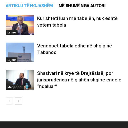
ARTIKUJ TË NGJASHËM
MË SHUMË NGA AUTORI
Kur shteti luan me tabelën, nuk është
vetëm tabela
Lajme
Vendoset tabela edhe në shqip në
Tabanoc
Lajme
Shasivari në krye të Drejtësisë, por
jurisprudenca në gjuhën shqipe ende e
“ndaluar”
Maqedoni