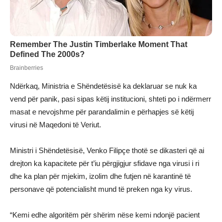
Ndërkaq, Ministria e Shëndetësisë ka deklaruar se nuk ka
vend për panik, pasi sipas këtij institucioni, shteti po i ndërmerr
masat e nevojshme për parandalimin e përhapjes së këtij
virusi në Maqedoni të Veriut.
Ministri i Shëndetësisë, Venko Filipçe thotë se dikasteri që ai
drejton ka kapacitete për t’iu përgjigjur sfidave nga virusi i ri
dhe ka plan për mjekim, izolim dhe futjen në karantinë të
personave që potencialisht mund të preken nga ky virus.
“Kemi edhe algoritëm për shërim nëse kemi ndonjë pacient