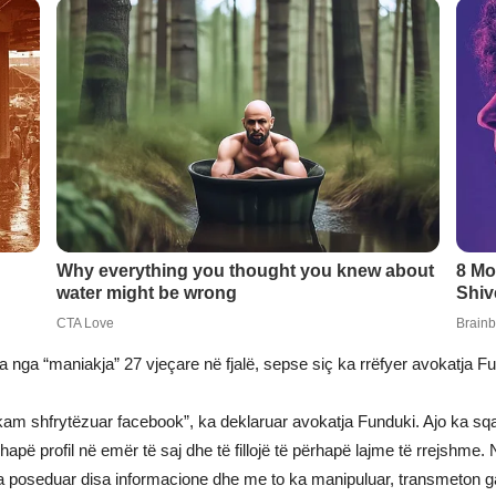
a nga “maniakja” 27 vjeçare në fjalë, sepse siç ka rrëfyer avokatja F
uk kam shfrytëzuar facebook”, ka deklaruar avokatja Funduki. Ajo ka 
hapë profil në emër të saj dhe të fillojë të përhapë lajme të rrejshme.
 ka poseduar disa informacione dhe me to ka manipuluar, transmeton 