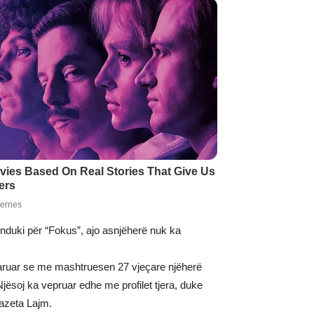
unduki për “Fokus”, ajo asnjëherë nuk ka
sqaruar se me mashtruesen 27 vjeçare njëherë
 Njësoj ka vepruar edhe me profilet tjera, duke
gazeta Lajm.