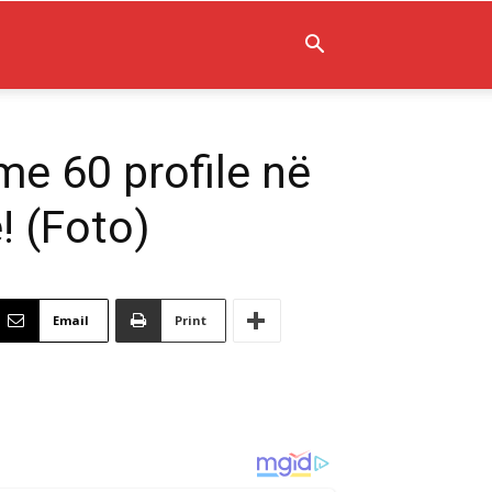
me 60 profile në
! (Foto)
Email
Print