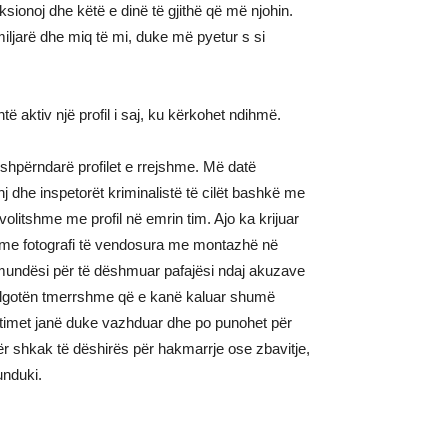
sionoj dhe këtë e dinë të gjithë që më njohin.
familjarë dhe miq të mi, duke më pyetur s si
ë aktiv një profil i saj, ku kërkohet ndihmë.
a shpërndarë profilet e rrejshme. Më datë
dhe inspetorët kriminalistë të cilët bashkë me
olitshme me profil në emrin tim. Ajo ka krijuar
he me fotografi të vendosura me montazhë në
amundësi për të dëshmuar pafajësi ndaj akuzave
i golgotën tmerrshme që e kanë kaluar shumë
 hetimet janë duke vazhduar dhe po punohet për
për shkak të dëshirës për hakmarrje ose zbavitje,
unduki.