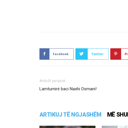
Facebook
Twitter
Pi
Artikulli paraprak
Lamtumirë baci Naxhi Osmani!
ARTIKUJ TË NGJASHËM
MË SHU