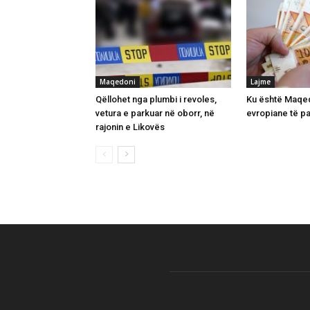
Maqedoni
Lajme
Qëllohet nga plumbi i revoles,
Ku është Maqed
vetura e parkuar në oborr, në
evropiane të p
rajonin e Likovës