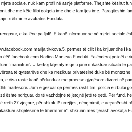
jete sociale, nuk kam profil në asnjë platformë. Thejshtë këshut funk
lefonit dhe me këtë filloi golgota ime dhe e familjes ime. Paraqiteshin 
ajm rrëfimin e avokates Funduki.
engosur, e ka lënë pa fjalë. E kanë informuar se në rrjetet sociale ësht
www.facebook.com marija.tiмkova.5, përmes të cilit i ka krijuar dhe i k
 ëëë.facebook.com Nadica Manteva Funduki. Falënderoj policët e rinj 
n ‘maniakun’. U kërkoj falje atyre që u janë shkaktuar situata të pav
 të vërteta të qytetarëve dhe ka rrezikuar privatësinë duke bë montaz
jera, e disa raste kanë përfunduar me procese gjyqësore divorci në p
tradhti martesore. Jam e gëzuar që përmes rastit tim, policia e zbulo
sti është ndriçuar, do të vazhdojnë të jetojnë jetë të qetë. Për fund,
hë rreth 27 vjeçare, për shkak të urrejtjes, nënçmimit, e veçanërisht 
shkaktuar shqetësime të tmerrshme”, shkruan mes tjerash avokatja F