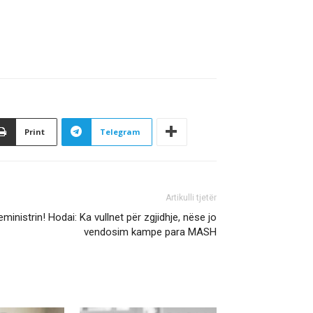
Print
Telegram
Artikulli tjetër
inistrin! Hodai: Ka vullnet për zgjidhje, nëse jo
vendosim kampe para MASH