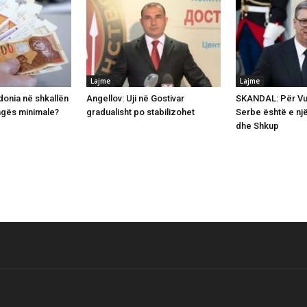
Lajme
Lajme
onia në shkallën
Angellov: Uji në Gostivar
SKANDAL: Për Vuç
agës minimale?
gradualisht po stabilizohet
Serbe është e një
dhe Shkup