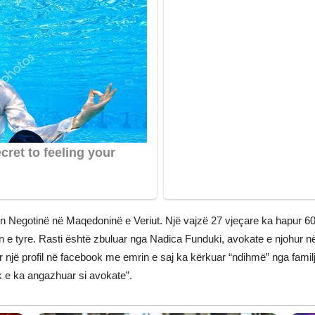
etin Negotinë në Maqedoninë e Veriut. Një vajzë 27 vjeçare ka hapur 60
ën e tyre. Rasti është zbuluar nga Nadica Funduki, avokate e njohur 
r një profil në facebook me emrin e saj ka kërkuar “ndihmë” nga famil
uk e ka angazhuar si avokate”.