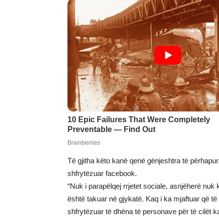
Të gjitha këto kanë qenë gënjeshtra të përhapur
shfrytëzuar facebook.
“Nuk i parapëlqej rrjetet sociale, asnjëherë n
është takuar në gjykatë. Kaq i ka mjaftuar që të 
shfrytëzuar të dhëna të personave për të cilët