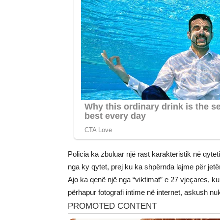
Policia ka zbuluar një rast karakteristik në qyt
nga ky qytet, prej ku ka shpërnda lajme për jet
Ajo ka qenë një nga “viktimat” e 27 vjeçares, ku
përhapur fotografi intime në internet, askush n