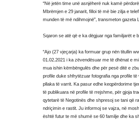
“Në jetën time unë asnjëherë nuk kamë përdorë rr
Mbrëmjen e 29 janarit, filloi të më bie zilja e te
munden të më ndihmojnë”, transmeton gazeta L
Sqaron se atë që e ka dëgjuar nga familjarët e br
“Ajo (27 vjeçarja) ka formuar grup nën titullin 
01.02.2021 i ka zëvendësuar me të dhënat e mia
mua ishin këmbëngulës dhe për pesë ditë e zbulua
profile duke shfrytëzuar fotografia nga profile
pllaka të varrit. Ka pasur edhe keqpërdorime t
të publikuara në profile të rrejshme, për gjoja 
qytetarë të Negotinës dhe shpresoj se tani që ra
ndriçimin e rastit. Ju informoj se vajza, në mos
është futur te më shumë se 60 familje dhe ka 