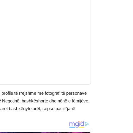
 profile të rrejshme me fotografi të personave
në Negotinë, bashkëshorte dhe nënë e fëmijëve.
jarët bashkëqytetarët, sepse pasii “janë