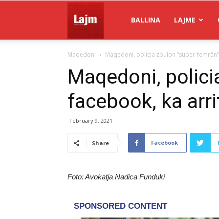
Gazeta
BALLINA
LAJME
Maqedoni
Maqedoni, policia zbulon “super-femrën” m
Lajm
Maqedoni, polici
facebook, ka arrit
February 9, 2021
Facebook
Share
Foto: Avokatja Nadica Funduki