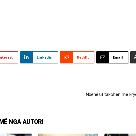
nterest
Linkedin
ReddIt
Email
Nxënësit takohen me kryem
MË NGA AUTORI