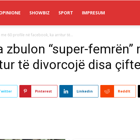
OPINIONE
SHOWBIZ
SPORT
IMPRESUM
e 60 profile në facebook, ka arritur të...
a zbulon “super-femrën” 
ur të divorcojë disa çifte
Twitter
Pinterest
Linkedin
ReddIt