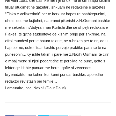
Ne vitin 1981, dite bashke me nje shok me te cilin sapo kishim
filluar studimet ne gazetari, shkuam ne redaksine e gazetes
“Flaka e vellazerimit” per te kerkuar hapesire bashkepunimi,
dhe si sot me kujtohet, na pranoi pikerisht z.N.Osmani bashke
me sekretarin Abdyrahman Kurtishi dhe se shpejti redaksia e
Flakes, te gjithe studenteve qe kishim prirje per shkrime, na
ofroi mundesi per te botuar tekste, ne rubriken per te rinj qe u
hap per ne, duke fituar keshtu pervoje praktike para se te na
punesonin…Ky ishte takimi i pare me z.Naxhi Osmani, te cilin
e mbaj mend si njeri pedant dhe te perpikte ne pune, qofte si
lektor qe kishte punuar me heret, qofte si zevendes
kryeredaktor ne kohen kur kemi punuar bashke, apo edhe
redaktor revistash per femije…
Lamtumire, baci Naxhi! (Daut Dauti)