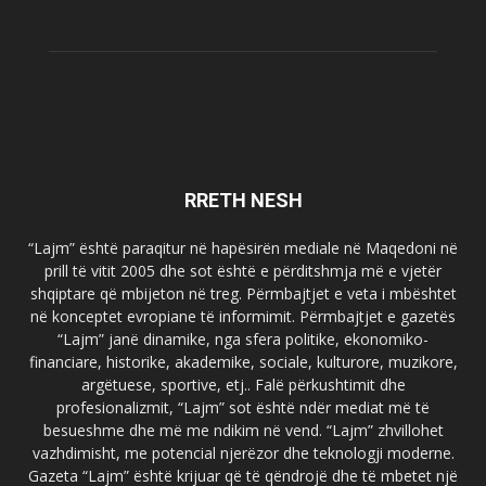
RRETH NESH
“Lajm” është paraqitur në hapësirën mediale në Maqedoni në
prill të vitit 2005 dhe sot është e përditshmja më e vjetër
shqiptare që mbijeton në treg. Përmbajtjet e veta i mbështet
në konceptet evropiane të informimit. Përmbajtjet e gazetës
“Lajm” janë dinamike, nga sfera politike, ekonomiko-
financiare, historike, akademike, sociale, kulturore, muzikore,
argëtuese, sportive, etj.. Falë përkushtimit dhe
profesionalizmit, “Lajm” sot është ndër mediat më të
besueshme dhe më me ndikim në vend. “Lajm” zhvillohet
vazhdimisht, me potencial njerëzor dhe teknologji moderne.
Gazeta “Lajm” është krijuar që të qëndrojë dhe të mbetet një