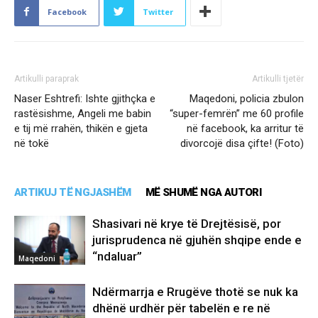
Facebook
Twitter
Artikulli paraprak
Artikulli tjetër
Naser Eshtrefi: Ishte gjithçka e
Maqedoni, policia zbulon
rastësishme, Angeli me babin
“super-femrën” me 60 profile
e tij më rrahën, thikën e gjeta
në facebook, ka arritur të
në tokë
divorcojë disa çifte! (Foto)
ARTIKUJ TË NGJASHËM
MË SHUMË NGA AUTORI
Shasivari në krye të Drejtësisë, por
jurisprudenca në gjuhën shqipe ende e
“ndaluar”
Maqedoni
Ndërmarrja e Rrugëve thotë se nuk ka
dhënë urdhër për tabelën e re në