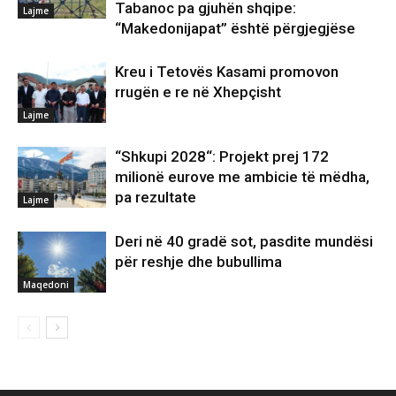
Tabanoc pa gjuhën shqipe:
Lajme
“Makedonijapat” është përgjegjëse
Kreu i Tetovës Kasami promovon
rrugën e re në Xhepçisht
Lajme
“Shkupi 2028“: Projekt prej 172
milionë eurove me ambicie të mëdha,
pa rezultate
Lajme
Deri në 40 gradë sot, pasdite mundësi
për reshje dhe bubullima
Maqedoni