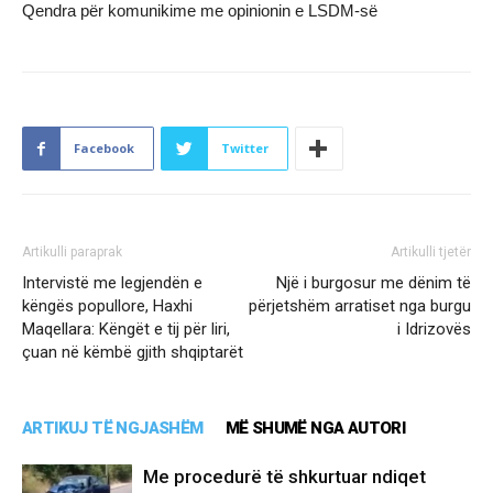
Qendra për komunikime me opinionin e LSDM-së
Facebook
Twitter
Artikulli paraprak
Artikulli tjetër
Intervistë me legjendën e
Një i burgosur me dënim të
këngës popullore, Haxhi
përjetshëm arratiset nga burgu
Maqellara: Këngët e tij për liri,
i Idrizovës
çuan në këmbë gjith shqiptarët
ARTIKUJ TË NGJASHËM
MË SHUMË NGA AUTORI
Me procedurë të shkurtuar ndiqet