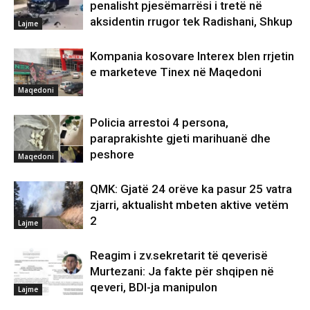
penalisht pjesëmarrësi i tretë në
aksidentin rrugor tek Radishani, Shkup
Lajme
Kompania kosovare Interex blen rrjetin
e marketeve Tinex në Maqedoni
Maqedoni
Policia arrestoi 4 persona,
paraprakishte gjeti marihuanë dhe
peshore
Maqedoni
QMK: Gjatë 24 orëve ka pasur 25 vatra
zjarri, aktualisht mbeten aktive vetëm
2
Lajme
Reagim i zv.sekretarit të qeverisë
Murtezani: Ja fakte për shqipen në
qeveri, BDI-ja manipulon
Lajme