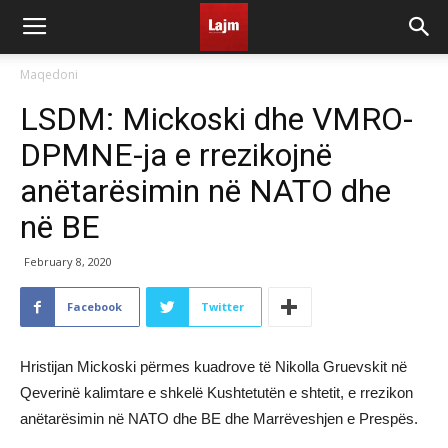
Maqedoni
LSDM: Mickoski dhe VMRO-
DPMNE-ja e rrezikojnë
anëtarësimin në NATO dhe
në BE
February 8, 2020
Facebook
Twitter
Hristijan Mickoski përmes kuadrove të Nikolla Gruevskit në
Qeverinë kalimtare e shkelë Kushtetutën e shtetit, e rrezikon
anëtarësimin në NATO dhe BE dhe Marrëveshjen e Prespës.