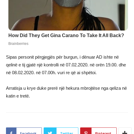
Sipas personit përgjegjës për burgun, i dënuar AD ishte në
qelinë e tij gjatë një kontrolli në 07.02.2020. në orën 19.00. dhe
në 08.02.2020. në 07.00h. vuri re që ai shpëtoi.
Arratisja u krye duke prerë një hekura mbrojtëse nga qeliza në
katin e tretë.
Facebook
Twitter
Pinterest