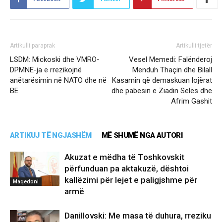
Artikulli paraprak
Artikulli tjetër
LSDM: Mickoski dhe VMRO-
Vesel Memedi: Falënderoj
DPMNE-ja e rrezikojnë
Menduh Thaçin dhe Bilall
anëtarësimin në NATO dhe në
Kasamin që demaskuan lojërat
BE
dhe pabesin e Ziadin Selës dhe
Afrim Gashit
ARTIKUJ TË NGJASHËM
MË SHUMË NGA AUTORI
Akuzat e mëdha të Toshkovskit
përfunduan pa aktakuzë, dështoi
kallëzimi për lejet e paligjshme për
Maqedoni
armë
Danillovski: Me masa të duhura, rreziku