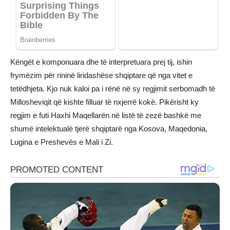
Këngët e komponuara dhe të interpretuara prej tij, ishin
frymëzim për rininë liridashëse shqiptare që nga vitet e
tetëdhjeta. Kjo nuk kaloi pa i rënë në sy regjimit serbomadh të
Millosheviqit që kishte filluar të nxjerrë kokë. Pikërisht ky
regjim e futi Haxhi Maqellarën në listë të zezë bashkë me
shumë intelektualë tjerë shqiptarë nga Kosova, Maqedonia,
Lugina e Preshevës e Mali i Zi.