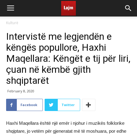
Kulturë
Intervistë me legjendën e
këngës popullore, Haxhi
Maqellara: Këngët e tij për liri,
çuan në këmbë gjith
shqiptarët
February 8, 2020
Facebook
Twitter
Haxhi Maqellara është një emër i njohur i muzikës folklorike
shqiptare, jo vetëm për gjeneratat më të moshuara, por edhe