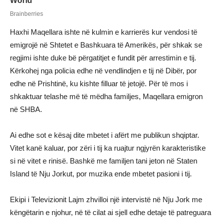
Haxhi Maqellara ishte në kulmin e karrierës kur vendosi të
emigrojë në Shtetet e Bashkuara të Amerikës, për shkak se
regjimi ishte duke bë përgatitjet e fundit për arrestimin e tij.
Kërkohej nga policia edhe në vendlindjen e tij në Dibër, por
edhe në Prishtinë, ku kishte filluar të jetojë. Për të mos i
shkaktuar telashe më të mëdha familjes, Maqellara emigron
në SHBA.
Ai edhe sot e kësaj dite mbetet i afërt me publikun shqiptar.
Vitet kanë kaluar, por zëri i tij ka ruajtur ngjyrën karakteristike
si në vitet e rinisë. Bashkë me familjen tani jeton në Staten
Island të Nju Jorkut, por muzika ende mbetet pasioni i tij.
Ekipi i Televizionit Lajm zhvilloi një intervistë në Nju Jork me
këngëtarin e njohur, në të cilat ai sjell edhe detaje të patreguara