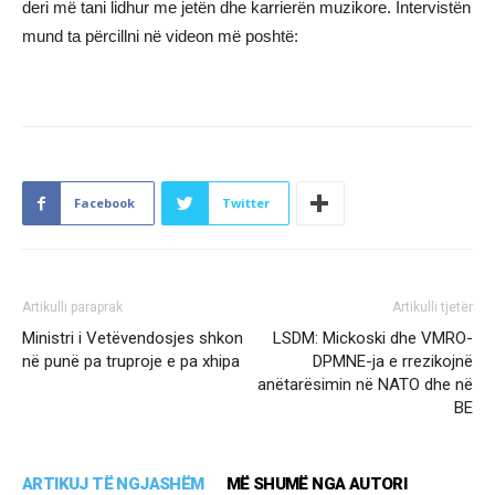
deri më tani lidhur me jetën dhe karrierën muzikore. Intervistën
mund ta përcillni në videon më poshtë:
Facebook
Twitter
Artikulli paraprak
Artikulli tjetër
Ministri i Vetëvendosjes shkon
LSDM: Mickoski dhe VMRO-
në punë pa truproje e pa xhipa
DPMNE-ja e rrezikojnë
anëtarësimin në NATO dhe në
BE
ARTIKUJ TË NGJASHËM
MË SHUMË NGA AUTORI