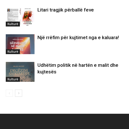
Litari tragjik përballë feve
Kulturë
Një rrëfim për kujtimet nga e kaluara!
Kulturë
Udhëtim politik në hartën e malit dhe
kujtesës
Kulturë