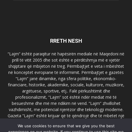
RRETH NESH
“Lajm” është paraqitur në hapësirën mediale në Maqedoni në
prill të vitit 2005 dhe sot është e përditshmja më e vjetër
shqiptare që mbijeton në treg. Përmbajtjet e veta i mbështet
në konceptet evropiane të informimit. Përmbajtjet e gazetës
“Lajm” janë dinamike, nga sfera politike, ekonomiko-
financiare, historike, akademike, sociale, kulturore, muzikore,
argëtuese, sportive, etj.. Falë përkushtimit dhe
profesionalizmit, “Lajm” sot është ndër mediat më të
besueshme dhe më me ndikim në vend. “Lajm” zhvillohet
vazhdimisht, me potencial njerëzor dhe teknologji moderne.
Gazeta “Lajm” është krijuar që të qëndrojë dhe të mbetet një
emër i dallueshëm në hapësirat ballkanike dhe evropiane. Ueb
We use cookies to ensure that we give you the best
faqja zyrtare e gazetës “Lajm”, www.lajmpress.org është një
experience on our website. If you continue to use this site we