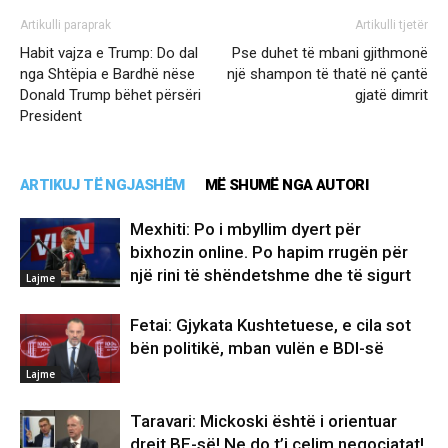
Artikulli paraprak
Artikulli tjetër
Habit vajza e Trump: Do dal
Pse duhet të mbani gjithmonë
nga Shtëpia e Bardhë nëse
një shampon të thatë në çantë
Donald Trump bëhet përsëri
gjatë dimrit
President
ARTIKUJ TË NGJASHËM
MË SHUMË NGA AUTORI
Mexhiti: Po i mbyllim dyert për
bixhozin online. Po hapim rrugën për
një rini të shëndetshme dhe të sigurt
Lajme
Fetai: Gjykata Kushtetuese, e cila sot
bën politikë, mban vulën e BDI-së
Lajme
Taravari: Mickoski është i orientuar
drejt BE-së! Ne do t’i çelim negociatat!