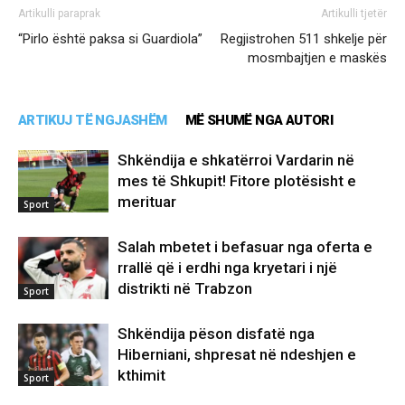
Artikulli paraprak
Artikulli tjetër
“Pirlo është paksa si Guardiola”
Regjistrohen 511 shkelje për
mosmbajtjen e maskës
ARTIKUJ TË NGJASHËM
MË SHUMË NGA AUTORI
Shkëndija e shkatërroi Vardarin në
mes të Shkupit! Fitore plotësisht e
merituar
Sport
Salah mbetet i befasuar nga oferta e
rrallë që i erdhi nga kryetari i një
distrikti në Trabzon
Sport
Shkëndija pëson disfatë nga
Hiberniani, shpresat në ndeshjen e
kthimit
Sport