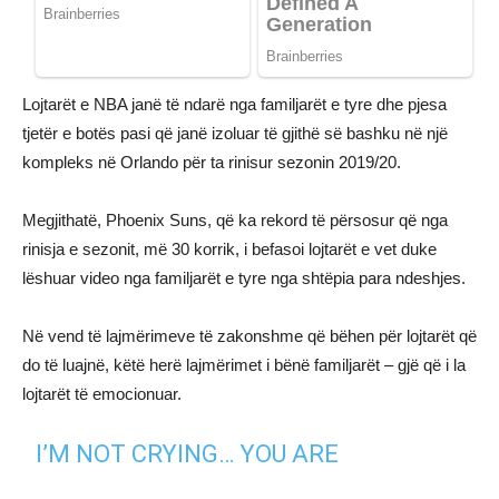
Lojtarët e NBA janë të ndarë nga familjarët e tyre dhe pjesa
tjetër e botës pasi që janë izoluar të gjithë së bashku në një
kompleks në Orlando për ta rinisur sezonin 2019/20.
Megjithatë, Phoenix Suns, që ka rekord të përsosur që nga
rinisja e sezonit, më 30 korrik, i befasoi lojtarët e vet duke
lëshuar video nga familjarët e tyre nga shtëpia para ndeshjes.
Në vend të lajmërimeve të zakonshme që bëhen për lojtarët që
do të luajnë, këtë herë lajmërimet i bënë familjarët – gjë që i la
lojtarët të emocionuar.
I’M NOT CRYING… YOU ARE