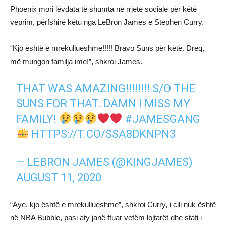
Phoenix mori lëvdata të shumta në rrjete sociale për këtë
veprim, përfshirë këtu nga LeBron James e Stephen Curry.
“Kjo është e mrekullueshme!!!!! Bravo Suns për këtë. Dreq,
më mungon familja ime!”, shkroi James.
THAT WAS AMAZING!!!!!!!! S/O THE
SUNS FOR THAT. DAMN I MISS MY
FAMILY!
#JAMESGANG
HTTPS://T.CO/SSA8DKNPN3
— LEBRON JAMES (@KINGJAMES)
AUGUST 11, 2020
“Aye, kjo është e mrekullueshme”, shkroi Curry, i cili nuk është
në NBA Bubble, pasi aty janë ftuar vetëm lojtarët dhe stafi i