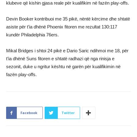
klubeve që kishin gjasa reale për kualifikim në fazën play-offs.
Devin Booker kontribuoi me 35 pikë, nëntë kërcime dhe shtatë
asiste për t’ia dhënë Phoenix fitoren me rezultat 130:117
kundër Philadelphia 76ers.
Mikal Bridges i shtoi 24 pikë e Dario Saric ndihmoi me 18, për
t’ia dhënë Suns fitoren e shtatë radhazi që nga rinisja e
sezonit, duke u ngritur kështu në garën për kualifikimin në
fazën play-offs.
Facebook
Twitter