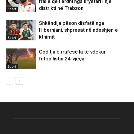
rrallë që i erdhi nga kryetari i një
distrikti në Trabzon
Sport
Shkëndija pëson disfatë nga
Hiberniani, shpresat në ndeshjen e
kthimit
Sport
Goditja e rrufesë la të vdekur
futbollistin 24-vjeçar
Sport