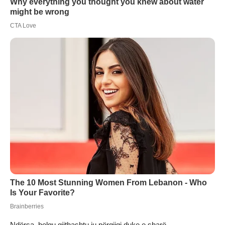
Ndërsa, belgu gjithashtu iu përgjigj duke e sharë.