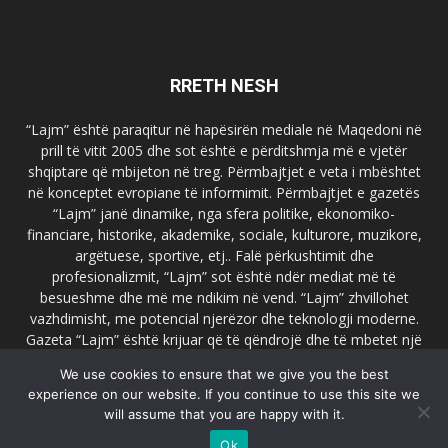
RRETH NESH
“Lajm” është paraqitur në hapësirën mediale në Maqedoni në
prill të vitit 2005 dhe sot është e përditshmja më e vjetër
shqiptare që mbijeton në treg. Përmbajtjet e veta i mbështet
në konceptet evropiane të informimit. Përmbajtjet e gazetës
“Lajm” janë dinamike, nga sfera politike, ekonomiko-
financiare, historike, akademike, sociale, kulturore, muzikore,
argëtuese, sportive, etj.. Falë përkushtimit dhe
profesionalizmit, “Lajm” sot është ndër mediat më të
besueshme dhe më me ndikim në vend. “Lajm” zhvillohet
vazhdimisht, me potencial njerëzor dhe teknologji moderne.
Gazeta “Lajm” është krijuar që të qëndrojë dhe të mbetet një
emër i dallueshëm në hapësirat ballkanike dhe evropiane. Ueb
We use cookies to ensure that we give you the best
faqja zyrtare e gazetës “Lajm”, www.lajmpress.org është një
experience on our website. If you continue to use this site we
ndër portalet më të njohur në Maqedoni.
will assume that you are happy with it.
Na kontakto:
lajm.sk@gmail.com
Ok