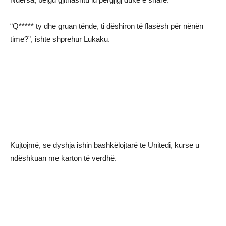
“Q***** ty dhe gruan tënde, ti dëshiron të flasësh për nënën
time?”, ishte shprehur Lukaku.
Kujtojmë, se dyshja ishin bashkëlojtarë te Unitedi, kurse u
ndëshkuan me karton të verdhë.