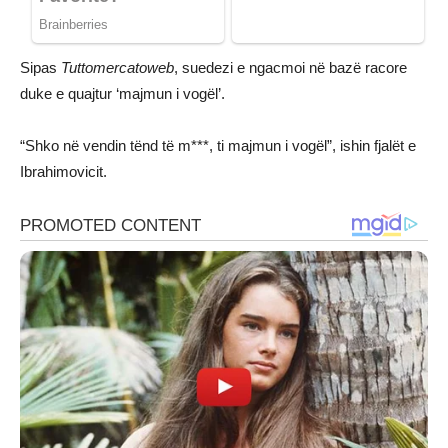
Sipas
Tuttomercatoweb
, suedezi e ngacmoi në bazë racore
duke e quajtur ‘majmun i vogël’.
“Shko në vendin tënd të m***, ti majmun i vogël”, ishin fjalët e
Ibrahimovicit.