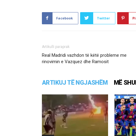
Facebook
Twitter
Pi
Artikulli paraprak
Real Madridi vazhdon të këtë probleme me
rinovimin e Vazquez dhe Ramosit
ARTIKUJ TË NGJASHËM
MË SHU