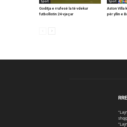
Sport
Sport
Goditja e rrufesë la të vdekur
Aston Villa 
futbollistin 24-vjeçar
për yllin e 
RR
“Laj
shqi
“Laj