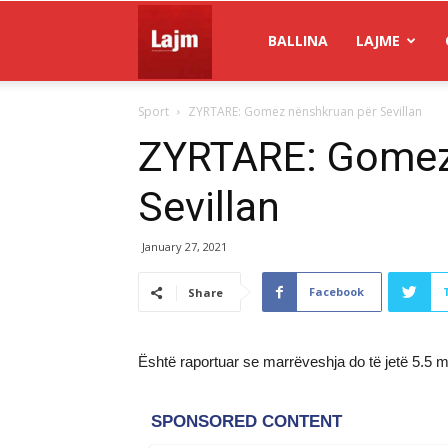
Gazeta
BALLINA
LAJME
Sport
ZYRTARE: Gomez nënshkruan për Sevillan
Lajm
ZYRTARE: Gomez
Sevillan
January 27, 2021
Facebook
Share
Është raportuar se marrëveshja do të jetë 5.5 mi