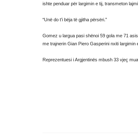
ishte penduar për largimin e tij, transmeton lajmi
“Unë do t’i bëja të gjitha përsëri.”
Gomez u largua pasi shënoi 59 gola me 71 asisti
me trajnerin Gian Piero Gasperini nxiti largimin e 
Reprezentuesi i Argjentinës mbush 33 vjeç mua