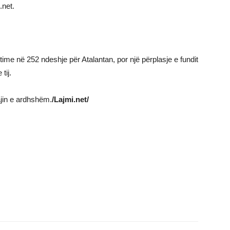
.net.
me në 252 ndeshje për Atalantan, por një përplasje e fundit
tij.
jin e ardhshëm.
/Lajmi.net/