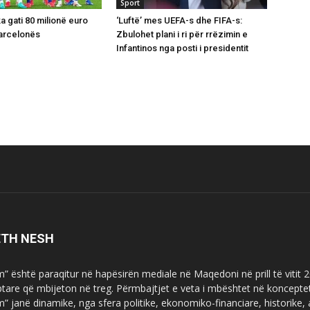
Sport
ka gati 80 milionë euro
‘Luftë’ mes UEFA-s dhe FIFA-s:
Barcelonës
Zbulohet plani i ri për rrëzimin e
Infantinos nga posti i presidentit
ETH NESH
m” është paraqitur në hapësirën mediale në Maqedoni në prill të vitit
ptare që mbijeton në treg. Përmbajtjet e veta i mbështet në koncepte
m” janë dinamike, nga sfera politike, ekonomiko-financiare, historike,