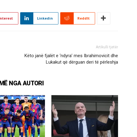
nterest
Linkedin
ReddIt
Artikulli tjetër
Këto janë fjalët e ‘ndyra’ mes Ibrahimovicit dhe
Lukakut që dërguan deri të përleshja
MË NGA AUTORI