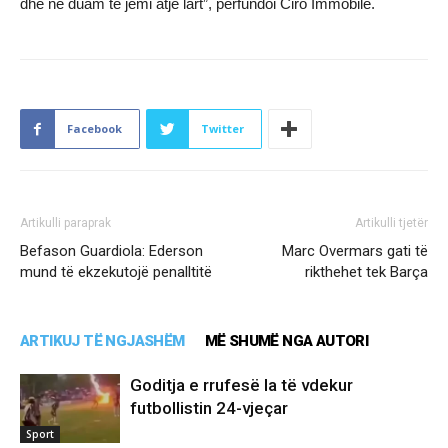
dhe ne duam të jemi atje lart”, përfundoi Ciro Immobile.
Facebook
Twitter
Artikulli paraprak
Artikulli tjetër
Befason Guardiola: Ederson
Marc Overmars gati të
mund të ekzekutojë penalltitë
rikthehet tek Barça
ARTIKUJ TË NGJASHËM
MË SHUMË NGA AUTORI
Goditja e rrufesë la të vdekur
futbollistin 24-vjeçar
Sport