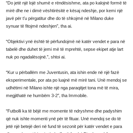
“Do jetë një lojë shumë e rëndësishme, ata po kalojnë formë të
mirë dhe ne i dimë vështirësitë e kësaj ndeshje, por kemi një
javë për t’u përgatitur dhe do të shkojmë në Milano duke
synuar të fitojmë ndeshjen”, tha ai.
“Objektivi ynë është të përfundojmë në katër vendet e para në
tabelë dhe duhet të jemi më të mprehtë, sepse ekipet atje lart
nuk po ngadalësojnë.”, shtoi ai.
“Kur u përballëm me Juventusin, ata ishin ende në një fazë
eksperimentale, por ata po luajnë më mirë tani. Unë mendoj se
udhëtimi në Milano ishte një nga paraqitjet tona më të mira,
megjithatë ne humbëm 3-2″, tha Immobile.
“Futbolli ka të bëjë me momente të ndryshme dhe padyshim
që nuk ishte momenti ynë për të fituar. Unë mendoj se do të
jetë një betejë deri në fund të sezonit për katër vendet e para