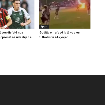
Sport
ëson disfatë nga
Goditja e rrufesë la të vdekur
 shpresat në ndeshjen e
futbollistin 24-vjeçar