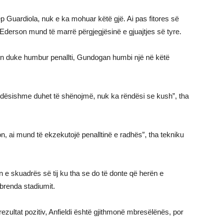
p Guardiola, nuk e ka mohuar këtë gjë. Ai pas fitores së
 Ederson mund të marrë përgjegjësinë e gjuajtjes së tyre.
 ishin duke humbur penallti, Gundogan humbi një në këtë
dësishme duhet të shënojmë, nuk ka rëndësi se kush”, tha
, ai mund të ekzekutojë penalltinë e radhës”, tha tekniku
 e skuadrës së tij ku tha se do të donte që herën e
brenda stadiumit.
zultat pozitiv, Anfieldi është gjithmonë mbresëlënës, por