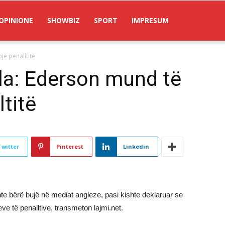
OPINIONE
SHOWBIZ
SPORT
IMPRESUM
ë penalltitë
la: Ederson mund të
titë
Twitter
Pinterest
Linkedin
hte bërë bujë në mediat angleze, pasi kishte deklaruar se
ve të penalltive, transmeton lajmi.net.