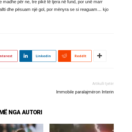
 madhe për ne, tre pikë të tjera në fund, por unë marr
allti dhe pësuam një gol, por mënyra se si reaguam… kjo
nterest
Linkedin
ReddIt
Artikulli tjetër
Immobile paralajmëron Interin
MË NGA AUTORI