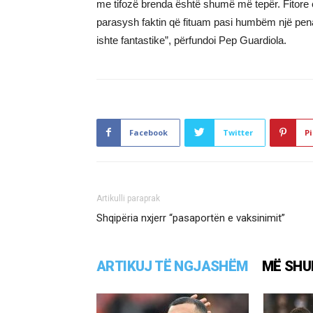
me tifozë brenda është shumë më tepër. Fitore e
parasysh faktin që fituam pasi humbëm një pen
ishte fantastike”, përfundoi Pep Guardiola.
Facebook
Twitter
Pi
Artikulli paraprak
​Shqipëria nxjerr “pasaportën e vaksinimit”
ARTIKUJ TË NGJASHËM
MË SHU