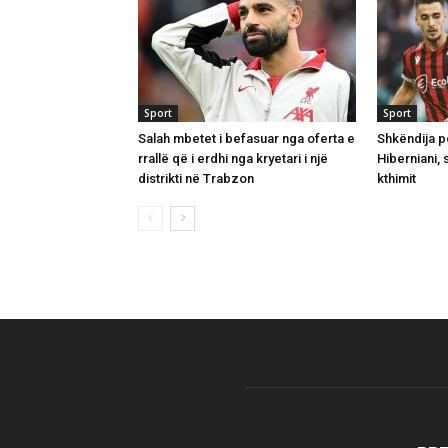
Sport
Sport
Salah mbetet i befasuar nga oferta e
Shkëndija p
rrallë që i erdhi nga kryetari i një
Hiberniani,
distrikti në Trabzon
kthimit