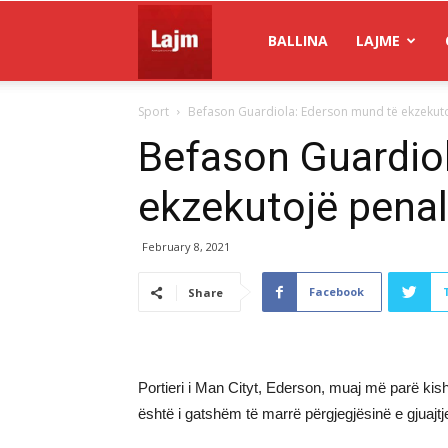
Gazeta
BALLINA
LAJME
Sport
Befason Guardiola: Ederson mund të ekzekutoj
Lajm
Befason Guardio
ekzekutojë penall
February 8, 2021
Facebook
Share
Portieri i Man Cityt, Ederson, muaj më parë kis
është i gatshëm të marrë përgjegjësinë e gjuajtje