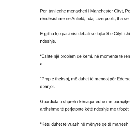
Por, tani edhe menaxheri i Manchester Cityt, Pe
rëndësishme në Anfield, ndaj Liverpoolit, tha se
E gjitha kjo pasi nisi debati se lojtarët e Cityt
ndeshje.
“Është një problem që kemi, në momente të rën
ai.
“Prap e theksoj, më duhet të mendoj për Ederson
spanjoll.
Guardiola u shpreh i kënaqur edhe me paraqitjen
ardhshme të përjetonte këtë ndeshje me tifozët 
“Këtu duhet të vuash në mënyrë që të marrësh re