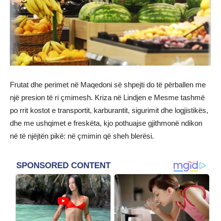
Frutat dhe perimet në Maqedoni së shpejti do të përballen me
një presion të ri çmimesh. Kriza në Lindjen e Mesme tashmë
po rrit kostot e transportit, karburantit, sigurimit dhe logjistikës,
dhe me ushqimet e freskëta, kjo pothuajse gjithmonë ndikon
në të njëjtën pikë: në çmimin që sheh blerësi.