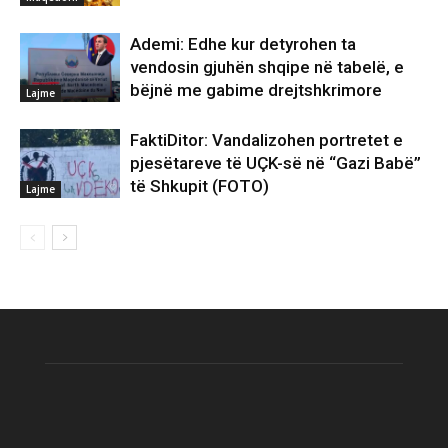
Ademi: Edhe kur detyrohen ta
vendosin gjuhën shqipe në tabelë, e
bëjnë me gabime drejtshkrimore
Lajme
FaktiDitor: Vandalizohen portretet e
pjesëtareve të UÇK-së në “Gazi Babë”
të Shkupit (FOTO)
Lajme