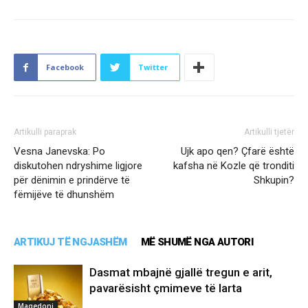
Facebook
Twitter
Artikulli paraprak
Artikulli tjetër
Vesna Janevska: Po
Ujk apo qen? Çfarë është
diskutohen ndryshime ligjore
kafsha në Kozle që tronditi
për dënimin e prindërve të
Shkupin?
fëmijëve të dhunshëm
ARTIKUJ TË NGJASHËM
MË SHUMË NGA AUTORI
Dasmat mbajnë gjallë tregun e arit,
pavarësisht çmimeve të larta
Maqedoni