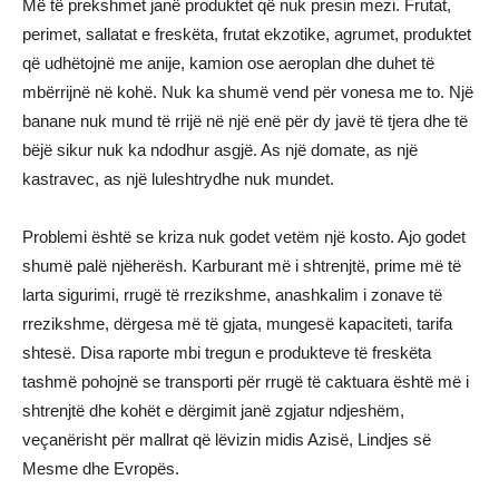
Më të prekshmet janë produktet që nuk presin mezi. Frutat,
perimet, sallatat e freskëta, frutat ekzotike, agrumet, produktet
që udhëtojnë me anije, kamion ose aeroplan dhe duhet të
mbërrijnë në kohë. Nuk ka shumë vend për vonesa me to. Një
banane nuk mund të rrijë në një enë për dy javë të tjera dhe të
bëjë sikur nuk ka ndodhur asgjë. As një domate, as një
kastravec, as një luleshtrydhe nuk mundet.
Problemi është se kriza nuk godet vetëm një kosto. Ajo godet
shumë palë njëherësh. Karburant më i shtrenjtë, prime më të
larta sigurimi, rrugë të rrezikshme, anashkalim i zonave të
rrezikshme, dërgesa më të gjata, mungesë kapaciteti, tarifa
shtesë. Disa raporte mbi tregun e produkteve të freskëta
tashmë pohojnë se transporti për rrugë të caktuara është më i
shtrenjtë dhe kohët e dërgimit janë zgjatur ndjeshëm,
veçanërisht për mallrat që lëvizin midis Azisë, Lindjes së
Mesme dhe Evropës.