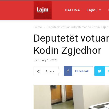
Gazeta
BALLINA
LAJME
Lajme
Deputetët votuan ndryshimet në Kodin Zgjed
Lajm
Deputetët votua
Kodin Zgjedhor
February 15, 2020
Facebook
Share