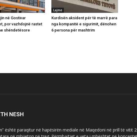
Lajme
jin në Gostivar
Kurdisën aksident për të marrë para
t, por vazhdojnë rastet
nga kompanitë e sigurimit, dënohen
e shëndetësore
6 persona për mashtrim
ETH NESH
m” është paraqitur në hapësirën mediale në Maqedoni në prill të vitit
ptare që mbijeton në treg. Përmbajtjet e veta i mbështet në koncepte