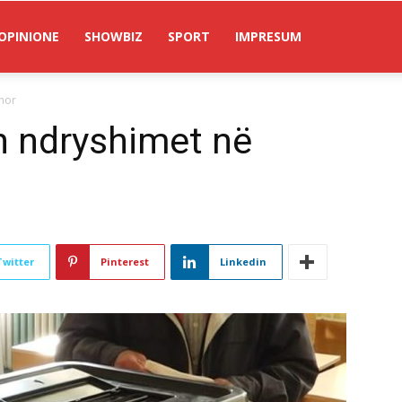
OPINIONE
SHOWBIZ
SPORT
IMPRESUM
hor
n ndryshimet në
Twitter
Pinterest
Linkedin