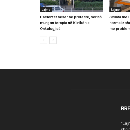
Lajme
Lajme
Pacientët nesër në protestë, sërish
Situata me u
mungon terapia në Klinikën e
normalizohe
Onkologjisë
me problem
RR
“Laj
shqi