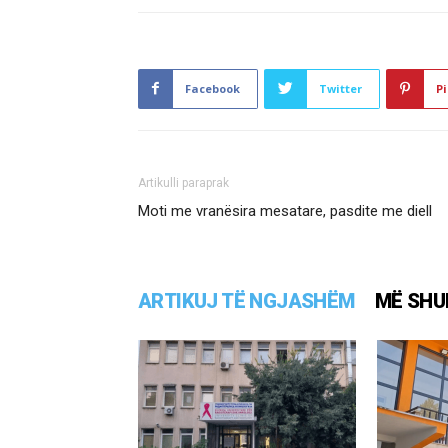
Facebook
Twitter
Pi
Artikulli paraprak
Moti me vranësira mesatare, pasdite me diell
ARTIKUJ TË NGJASHËM
MË SHU