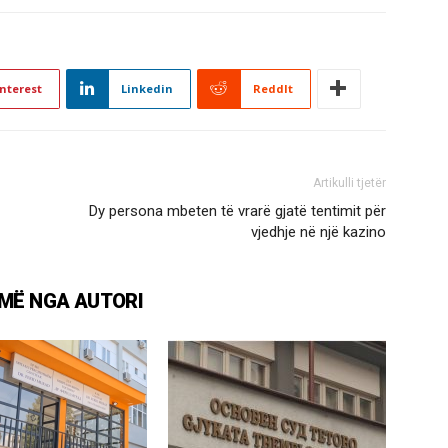
nterest
Linkedin
ReddIt
Artikulli tjetër
Dy persona mbeten të vrarë gjatë tentimit për
vjedhje në një kazino
MË NGA AUTORI