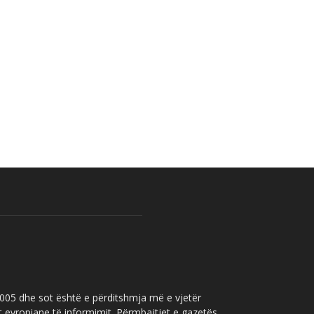
 2005 dhe sot është e përditshmja më e vjetër
t evropiane të informimit. Përmbajtjet e gazetës