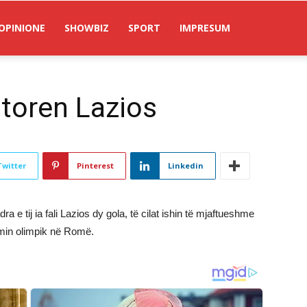
OPINIONE
SHOWBIZ
SPORT
IMPRESUM
itoren Lazios
Twitter
Pinterest
Linkedin
ra e tij ia fali Lazios dy gola, të cilat ishin të mjaftueshme
umin olimpik në Romë.