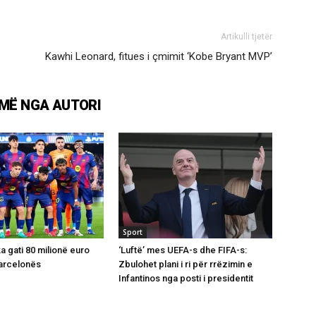
Artikulli tjetër
Kawhi Leonard, fitues i çmimit ‘Kobe Bryant MVP’
MË NGA AUTORI
Sport
ka gati 80 milionë euro
‘Luftë’ mes UEFA-s dhe FIFA-s:
Barcelonës
Zbulohet plani i ri për rrëzimin e
Infantinos nga posti i presidentit