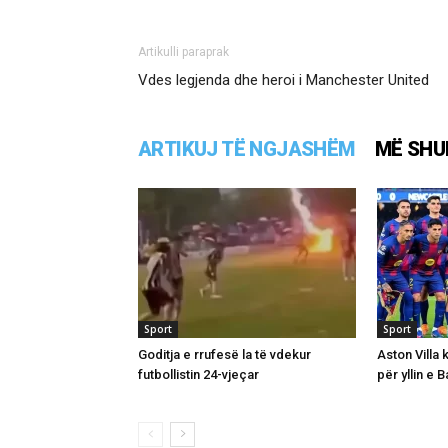
Artikulli paraprak
Vdes legjenda dhe heroi i Manchester United
ARTIKUJ TË NGJASHËM
MË SHU
Sport
Sport
Goditja e rrufesë la të vdekur
Aston Villa 
futbollistin 24-vjeçar
për yllin e 