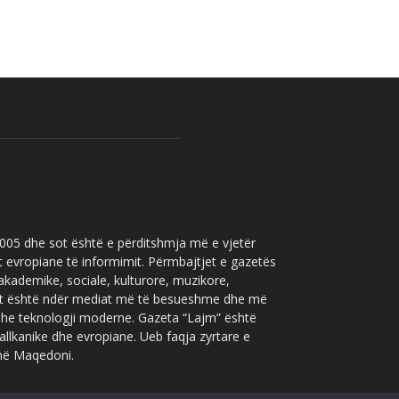
 2005 dhe sot është e përditshmja më e vjetër
t evropiane të informimit. Përmbajtjet e gazetës
 akademike, sociale, kulturore, muzikore,
” sot është ndër mediat më të besueshme dhe më
 dhe teknologji moderne. Gazeta “Lajm” është
allkanike dhe evropiane. Ueb faqja zyrtare e
 në Maqedoni.