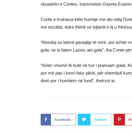
skuadrën e Contes, transmeton Gazeta Expres
Conte e krahasoi këtë humbje me ato ndaj Dortmu
me rezultat, duke thënë se lojtarët e tij u frikës
“Mendoj se bëmë paraqitje të mirë, por është r
gola; ne ia falem Lazios ato gola”, tha Conte për
“Ishim shumë të butë në kur i pranuam golat. Kë
por më pas i kemi falur pikët, për shembull kun
dorë por i humbëm në fund”, theksoi ai.
Facebook
Twitter
Pi