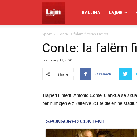
Gazeta
BALLINA
LAJME
Sport
Conte: Ia falëm fitoren Lazios
Lajm
Conte: Ia falëm f
February 17, 2020
Facebook
Share
Trajneri i Interit, Antonio Conte, u ankua se skuad
për humbjen e zikaltërve 2:1 të dielën në stadi