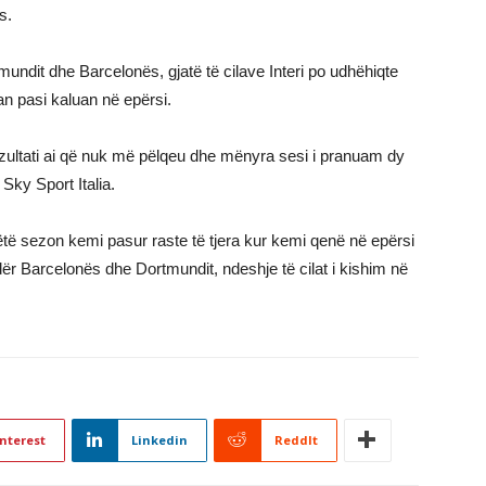
s.
ndit dhe Barcelonës, gjatë të cilave Interi po udhëhiqte
uan pasi kaluan në epërsi.
ezultati ai që nuk më pëlqeu dhe mënyra sesi i pranuam dy
 Sky Sport Italia.
të sezon kemi pasur raste të tjera kur kemi qenë në epërsi
dër Barcelonës dhe Dortmundit, ndeshje të cilat i kishim në
nterest
Linkedin
ReddIt