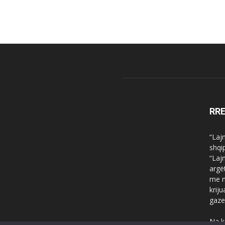
RR
“Laj
shqi
“Laj
argë
me n
krij
gaze
Na k