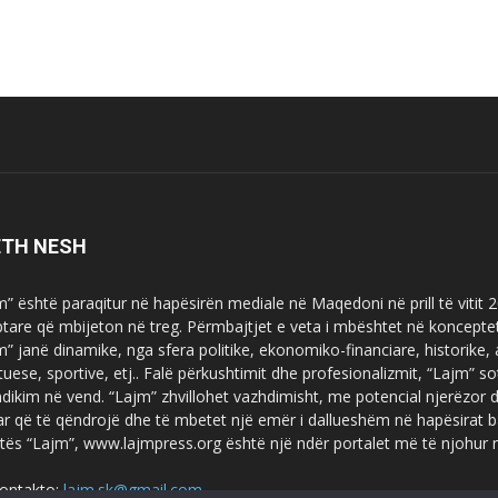
ETH NESH
m” është paraqitur në hapësirën mediale në Maqedoni në prill të vitit
ptare që mbijeton në treg. Përmbajtjet e veta i mbështet në koncepte
m” janë dinamike, nga sfera politike, ekonomiko-financiare, historike,
tuese, sportive, etj.. Falë përkushtimit dhe profesionalizmit, “Lajm
dikim në vend. “Lajm” zhvillohet vazhdimisht, me potencial njerëzor
uar që të qëndrojë dhe të mbetet një emër i dallueshëm në hapësirat b
tës “Lajm”, www.lajmpress.org është një ndër portalet më të njohur
ontakto:
lajm.sk@gmail.com