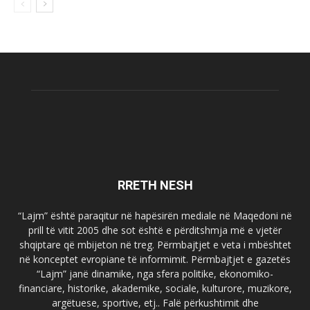
RRETH NESH
“Lajm” është paraqitur në hapësirën mediale në Maqedoni në
prill të vitit 2005 dhe sot është e përditshmja më e vjetër
shqiptare që mbijeton në treg. Përmbajtjet e veta i mbështet
në konceptet evropiane të informimit. Përmbajtjet e gazetës
“Lajm” janë dinamike, nga sfera politike, ekonomiko-
financiare, historike, akademike, sociale, kulturore, muzikore,
argëtuese, sportive, etj.. Falë përkushtimit dhe