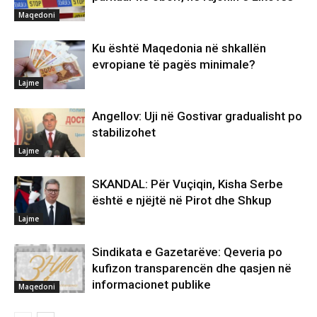
Maqedoni
Ku është Maqedonia në shkallën
evropiane të pagës minimale?
Lajme
Angellov: Uji në Gostivar gradualisht po
stabilizohet
Lajme
SKANDAL: Për Vuçiqin, Kisha Serbe
është e njëjtë në Pirot dhe Shkup
Lajme
Sindikata e Gazetarëve: Qeveria po
kufizon transparencën dhe qasjen në
informacionet publike
Maqedoni