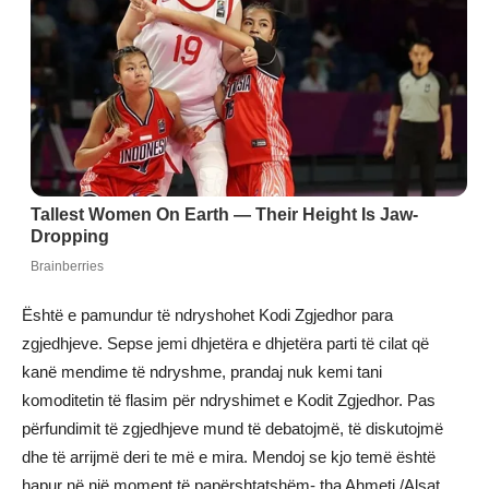
Është e pamundur të ndryshohet Kodi Zgjedhor para
zgjedhjeve. Sepse jemi dhjetëra e dhjetëra parti të cilat që
kanë mendime të ndryshme, prandaj nuk kemi tani
komoditetin të flasim për ndryshimet e Kodit Zgjedhor. Pas
përfundimit të zgjedhjeve mund të debatojmë, të diskutojmë
dhe të arrijmë deri te më e mira. Mendoj se kjo temë është
hapur në një moment të papërshtatshëm- tha Ahmeti./Alsat