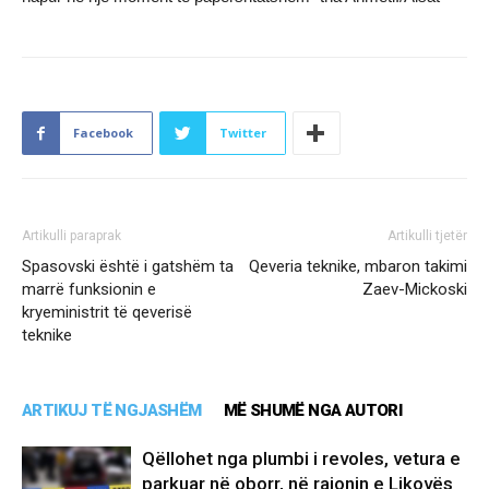
Facebook
Twitter
Artikulli paraprak
Artikulli tjetër
Spasovski është i gatshëm ta
Qeveria teknike, mbaron takimi
marrë funksionin e
Zaev-Mickoski
kryeministrit të qeverisë
teknike
ARTIKUJ TË NGJASHËM
MË SHUMË NGA AUTORI
Qëllohet nga plumbi i revoles, vetura e
parkuar në oborr, në rajonin e Likovës