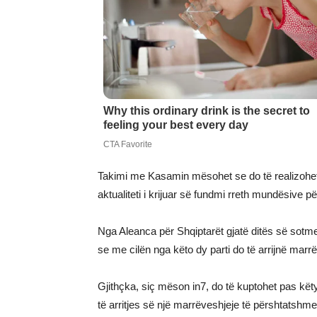
Takimi me Kasamin mësohet se do të realizohet g
aktualiteti i krijuar së fundmi rreth mundësive për
Nga Aleanca për Shqiptarët gjatë ditës së sotme
se me cilën nga këto dy parti do të arrijnë marr
Gjithçka, siç mëson in7, do të kuptohet pas këty
të arritjes së një marrëveshjeje të përshtatshm