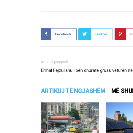
Facebook
Twitter
Pi
Artikulli paraprak
Ermal Fejzullahu i bën dhuratë gruas veturën në
ARTIKUJ TË NGJASHËM
MË SHU