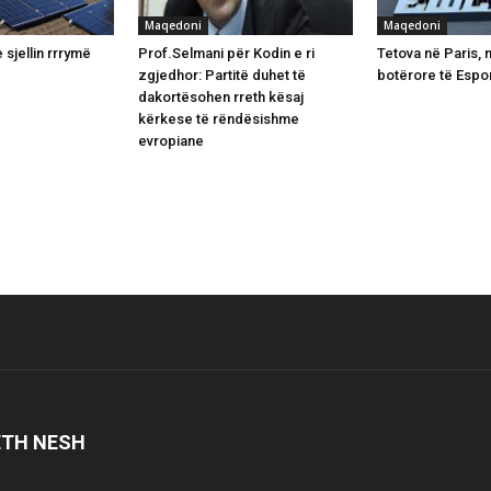
Maqedoni
Maqedoni
 sjellin rrrymë
Prof.Selmani për Kodin e ri
Tetova në Paris,
zgjedhor: Partitë duhet të
botërore të Espo
dakortësohen rreth kësaj
kërkese të rëndësishme
evropiane
ETH NESH