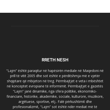
RRETH NESH
“Lajm” është paraqitur në hapësirën mediale në Maqedoni në
prill të vitit 2005 dhe sot është e përditshmja më e vjetër
shqiptare që mbijeton në treg. Përmbajtjet e veta i mbështet
në konceptet evropiane të informimit. Përmbajtjet e gazetës
“Lajm” janë dinamike, nga sfera politike, ekonomiko-
financiare, historike, akademike, sociale, kulturore, muzikore,
argëtuese, sportive, etj.. Falë përkushtimit dhe
profesionalizmit, “Lajm” sot është ndër mediat më të