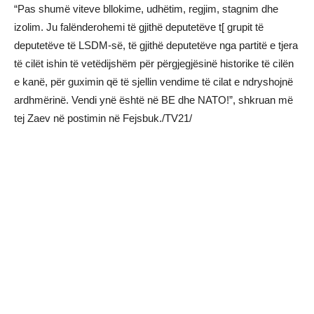
“Pas shumë viteve bllokime, udhëtim, regjim, stagnim dhe
izolim. Ju falënderohemi të gjithë deputetëve t[ grupit të
deputetëve të LSDM-së, të gjithë deputetëve nga partitë e tjera
të cilët ishin të vetëdijshëm për përgjegjësinë historike të cilën
e kanë, për guximin që të sjellin vendime të cilat e ndryshojnë
ardhmërinë. Vendi ynë është në BE dhe NATO!”, shkruan më
tej Zaev në postimin në Fejsbuk./TV21/