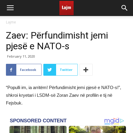
Lajme
Zaev: Përfundimisht jemi
pjesë e NATO-s
February 11, 2020
Facebook
Twitter
“Populli im, ia arritëm! Përfundimisht jemi pjesë e NATO-s!”,
shkroi kryetari i LSDM-së Zoran Zaev në profilin e tij në
Fejsbuk.