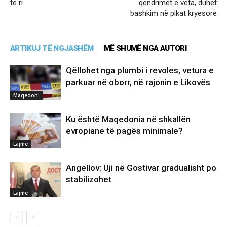
të ri
qëndrimet e veta, duhet
bashkim në pikat kryesore
ARTIKUJ TË NGJASHËM
MË SHUMË NGA AUTORI
Qëllohet nga plumbi i revoles, vetura e
parkuar në oborr, në rajonin e Likovës
Maqedoni
Ku është Maqedonia në shkallën
evropiane të pagës minimale?
Lajme
Angellov: Uji në Gostivar gradualisht po
stabilizohet
Lajme