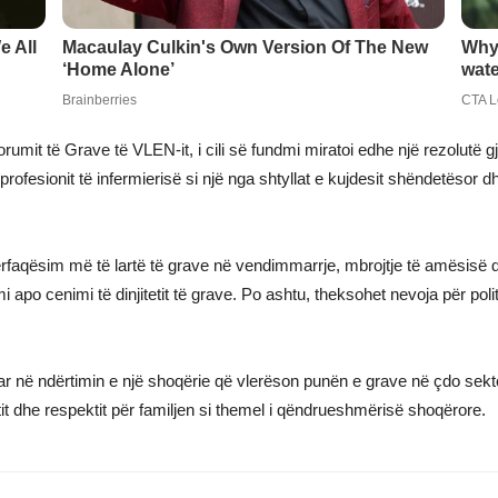
umit të Grave të VLEN-it, i cili së fundmi miratoi edhe një rezolutë gji
fesionit të infermierisë si një nga shtyllat e kujdesit shëndetësor dhe 
faqësim më të lartë të grave në vendimmarrje, mbrojtje të amësisë dh
i apo cenimi të dinjitetit të grave. Po ashtu, theksohet nevoja për pol
ë ndërtimin e një shoqërie që vlerëson punën e grave në çdo sektor, 
etit dhe respektit për familjen si themel i qëndrueshmërisë shoqërore.