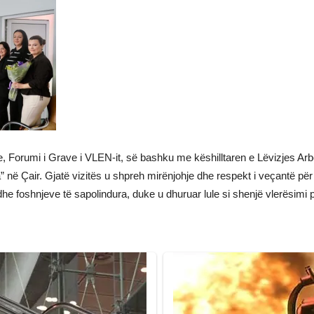
 Forumi i Grave i VLEN-it, së bashku me këshilltaren e Lëvizjes Arbër
” në Çair. Gjatë vizitës u shpreh mirënjohje dhe respekt i veçantë pë
e foshnjeve të sapolindura, duke u dhuruar lule si shenjë vlerësimi p