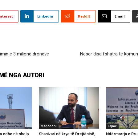
nterest
Linkedin
ReddIt
Email
min e 3 milionë dronëve
Nesër disa fshatra të komun
MË NGA AUTORI
Maqedoni
Lajme
a edhe në shqip
Shasivari në krye të Drejtësisë,
Ndërmarrja e Rru