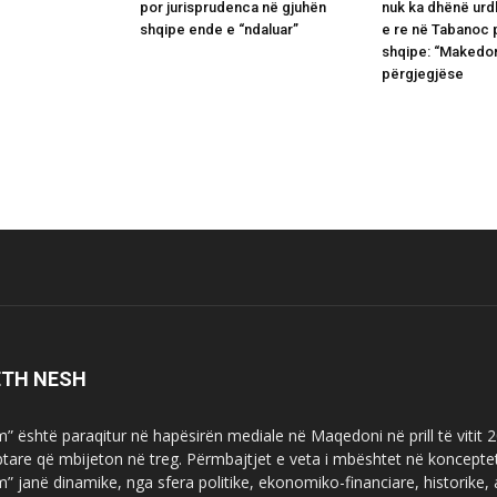
por jurisprudenca në gjuhën
nuk ka dhënë urd
shqipe ende e “ndaluar”
e re në Tabanoc 
shqipe: “Makedon
përgjegjëse
ETH NESH
m” është paraqitur në hapësirën mediale në Maqedoni në prill të vitit
ptare që mbijeton në treg. Përmbajtjet e veta i mbështet në koncepte
m” janë dinamike, nga sfera politike, ekonomiko-financiare, historike,