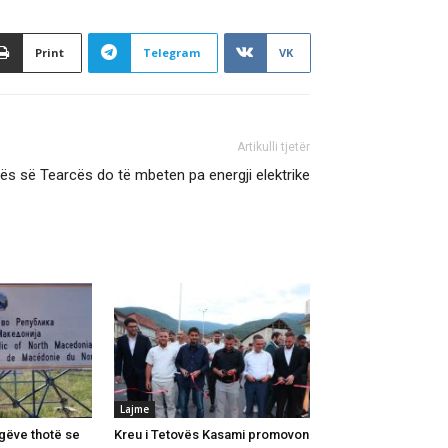
Print
Telegram
VK
Artikulli tjetër
ës së Tearcës do të mbeten pa energji elektrike
Lajme
gëve thotë se
Kreu i Tetovës Kasami promovon