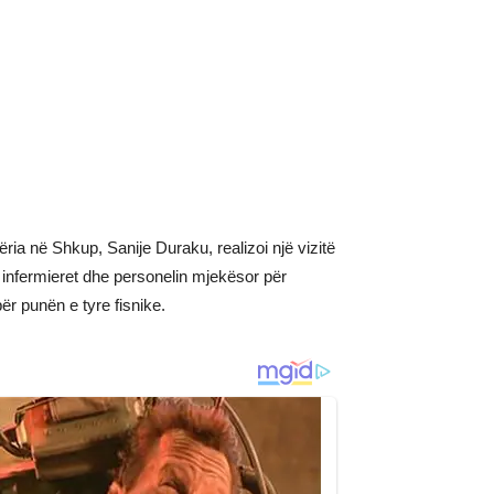
ia në Shkup, Sanije Duraku, realizoi një vizitë
r infermieret dhe personelin mjekësor për
ër punën e tyre fisnike.