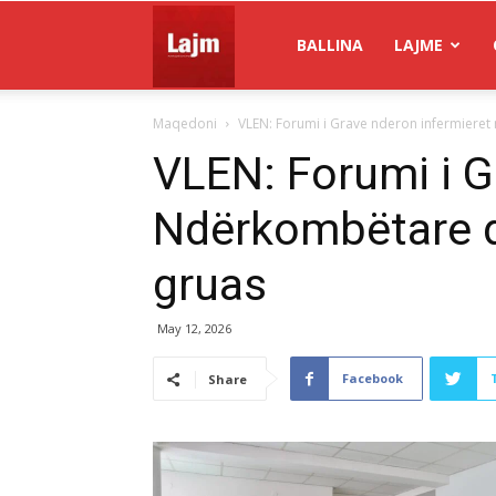
Gazeta
BALLINA
LAJME
Maqedoni
VLEN: Forumi i Grave nderon infermieret
Lajm
VLEN: Forumi i G
Ndërkombëtare dh
gruas
May 12, 2026
Facebook
Share