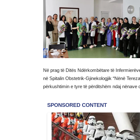
Në prag të Ditës Ndërkombëtare të Infermierëve,
në Spitalin Obstetrik-Gjinekologjik “Nënë Tereza
përkushtimin e tyre të përditshëm ndaj nënave dh