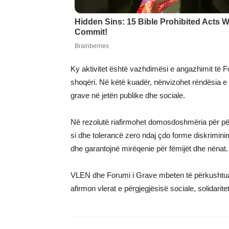
Ky aktivitet është vazhdimësi e angazhimit të For
shoqëri. Në këtë kuadër, nënvizohet rëndësia e pro
grave në jetën publike dhe sociale.
Në rezolutë riafirmohet domosdoshmëria për për
si dhe tolerancë zero ndaj çdo forme diskriminim
dhe garantojnë mirëqenie për fëmijët dhe nënat.
VLEN dhe Forumi i Grave mbeten të përkushtuar n
afirmon vlerat e përgjegjësisë sociale, solidarit