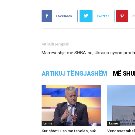
Facebook
Twitter
Pi
Artikulli paraprak
Marrëveshje me SHBA-në, Ukraina synon prodhi
ARTIKUJ TË NGJASHËM
MË SHU
Lajme
Lajme
Kur shteti luan me tabelën, nuk
Vendoset tabel