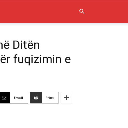
në Ditën
ër fuqizimin e
Email
Print