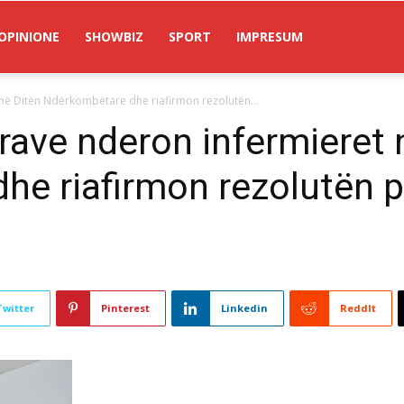
OPINIONE
SHOWBIZ
SPORT
IMPRESUM
 në Ditën Ndërkombëtare dhe riafirmon rezolutën...
rave nderon infermieret 
e riafirmon rezolutën p
Twitter
Pinterest
Linkedin
ReddIt