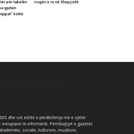
hër për tabelën
rrugën e re në Xhepçisht
pa gjuhën
ijapat” është
 2005 dhe sot është e përditshmja më e vjetër
t evropiane të informimit. Përmbajtjet e gazetës
 akademike, sociale, kulturore, muzikore,