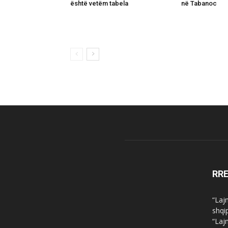
është vetëm tabela
në Tabanoc
RR
“Laj
shqi
“Laj