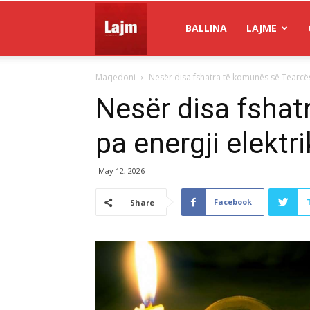
Gazeta
BALLINA
LAJME
Maqedoni
Nesër disa fshatra të komunës së Tearcës
Lajm
Nesër disa fshat
pa energji elektr
May 12, 2026
Facebook
Share