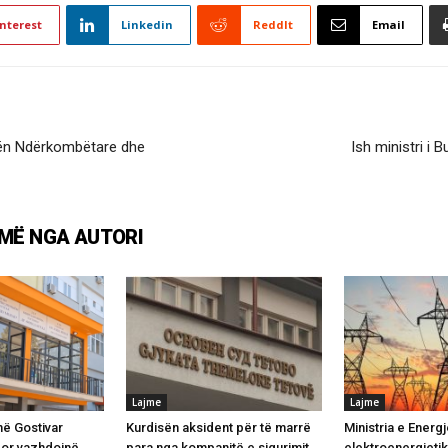
nterest
Linkedin
ReddIt
Email
itën Ndërkombëtare dhe
Ish ministri i 
MË NGA AUTORI
Lajme
Lajme
në Gostivar
Kurdisën aksident për të marrë
Ministria e Energj
por vazhdojnë
para nga kompanitë e sigurimit,
elektroenergjetik