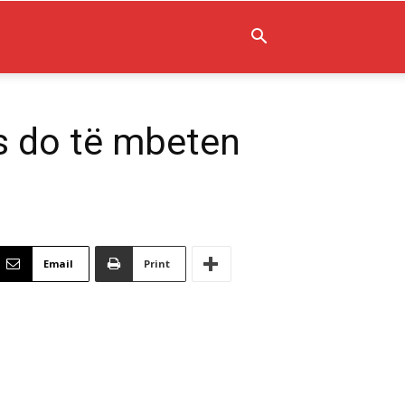
s do të mbeten
Email
Print