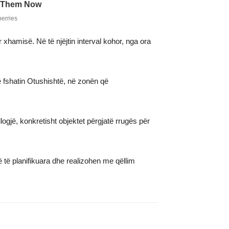
 xhamisë. Në të njëjtin interval kohor, nga ora
ë fshatin Otushishtë, në zonën që
logjë, konkretisht objektet përgjatë rrugës për
 të planifikuara dhe realizohen me qëllim