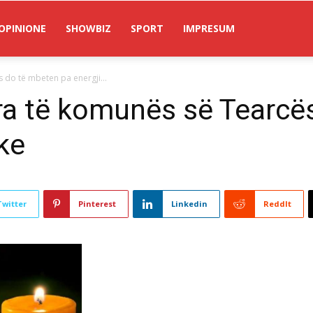
OPINIONE
SHOWBIZ
SPORT
IMPRESUM
 do të mbeten pa energji...
ra të komunës së Tearcë
ike
Twitter
Pinterest
Linkedin
ReddIt