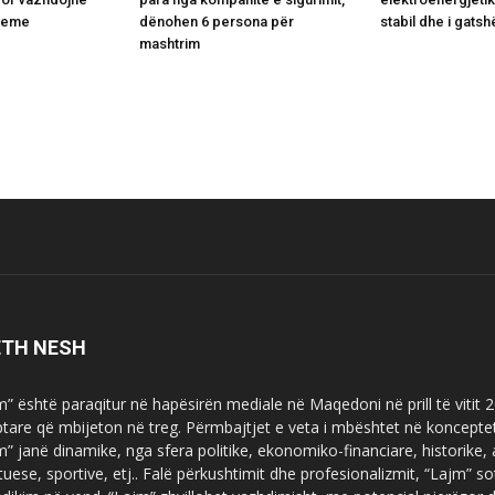
bleme
dënohen 6 persona për
stabil dhe i gats
mashtrim
ETH NESH
m” është paraqitur në hapësirën mediale në Maqedoni në prill të vitit
ptare që mbijeton në treg. Përmbajtjet e veta i mbështet në koncepte
m” janë dinamike, nga sfera politike, ekonomiko-financiare, historike,
tuese, sportive, etj.. Falë përkushtimit dhe profesionalizmit, “Lajm