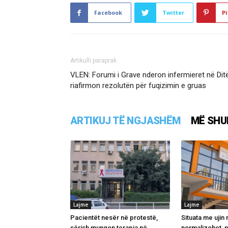
Facebook
Twitter
Pi
Artikulli paraprak
VLEN: Forumi i Grave nderon infermieret në D
riafirmon rezolutën për fuqizimin e gruas
ARTIKUJ TË NGJASHËM
MË SHU
Lajme
Lajme
Pacientët nesër në protestë,
Situata me ujin 
sërish mungon terapia në
normalizohet, 