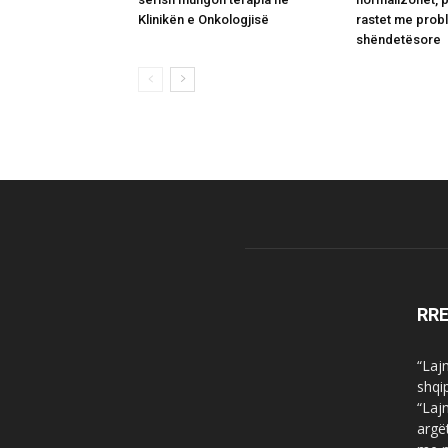
Klinikën e Onkologjisë
rastet me pro
shëndetësore
RR
“Laj
shqi
“Laj
argë