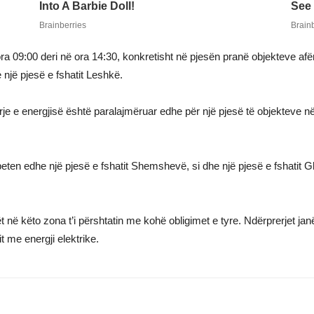
ra 09:00 deri në ora 14:30, konkretisht në pjesën pranë objekteve afër
 një pjesë e fshatit Leshkë.
erje e energjisë është paralajmëruar edhe për një pjesë të objekteve n
mbeten edhe një pjesë e fshatit Shemshevë, si dhe një pjesë e fshatit Gl
në këto zona t’i përshtatin me kohë obligimet e tyre. Ndërprerjet janë
t me energji elektrike.