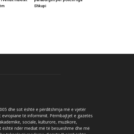
hëm
Shkupi
 2005 dhe sot është e përditshmja më e vjetër
t evropiane të informimit. Përmbajtjet e gazetës
 akademike, sociale, kulturore, muzikore,
” sot është ndër mediat më të besueshme dhe më