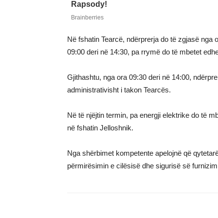
Në fshatin Tearcë, ndërprerja do të zgjasë nga o
09:00 deri në 14:30, pa rrymë do të mbetet edhe
Gjithashtu, nga ora 09:30 deri në 14:00, ndërpr
administrativisht i takon Tearcës.
Në të njëjtin termin, pa energji elektrike do të 
në fshatin Jelloshnik.
Nga shërbimet kompetente apelojnë që qytetarët 
përmirësimin e cilësisë dhe sigurisë së furnizimi