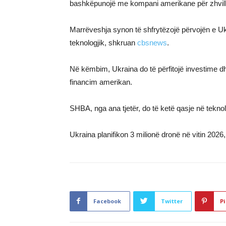
bashkëpunojë me kompani amerikane për zhvill
Marrëveshja synon të shfrytëzojë përvojën e Ukr
teknologjik, shkruan
cbsnews
.
Në këmbim, Ukraina do të përfitojë investime dhe
financim amerikan.
SHBA, nga ana tjetër, do të ketë qasje në teknol
Ukraina planifikon 3 milionë dronë në vitin 202
Facebook
Twitter
Pi