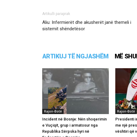
Artikulli paraprak
Aliu: Infermierët dhe akusherët janë themeli i
sistemit shëndetësor
ARTIKUJ TË NGJASHËM
MË SHU
Rajon-Botë
Rajon-Botë
Incident në Bosnje: Nën shoqerimin
Presidenti i
e Vuçiqit, grup i armatosur nga
me një pres
Republika Sërpska hyri në
vështiri që v