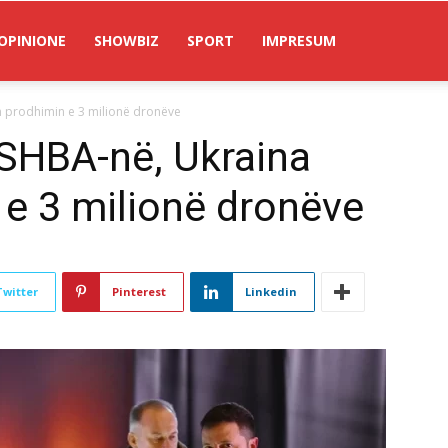
OPINIONE
SHOWBIZ
SPORT
IMPRESUM
 prodhimin e 3 milionë dronëve
SHBA-në, Ukraina
e 3 milionë dronëve
Twitter
Pinterest
Linkedin