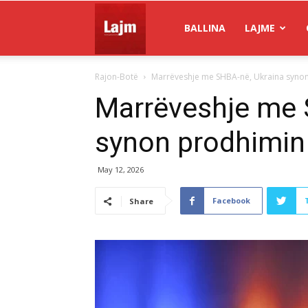
Gazeta
BALLINA
LAJME
Rajon-Botë
Marrëveshje me SHBA-në, Ukraina synon
Lajm
Marrëveshje me 
synon prodhimin 
May 12, 2026
Facebook
Share