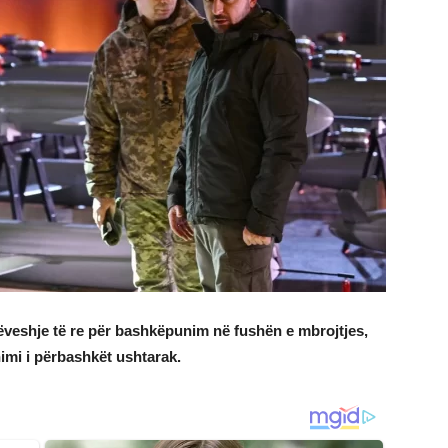
ëveshje të re për bashkëpunim në fushën e mbrojtjes,
imi i përbashkët ushtarak.