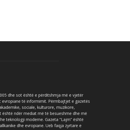
 2005 dhe sot është e përditshmja më e vjetër
t evropiane të informimit. Përmbajtjet e gazetës
 akademike, sociale, kulturore, muzikore,
” sot është ndër mediat më të besueshme dhe më
 dhe teknologji moderne. Gazeta “Lajm” është
allkanike dhe evropiane. Ueb faqja zyrtare e