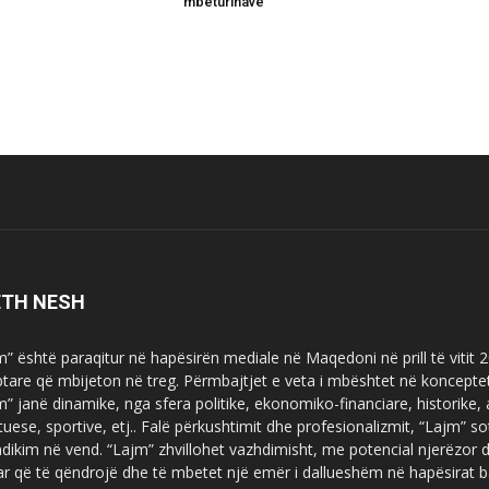
mbeturinave
ETH NESH
m” është paraqitur në hapësirën mediale në Maqedoni në prill të vitit
ptare që mbijeton në treg. Përmbajtjet e veta i mbështet në koncepte
m” janë dinamike, nga sfera politike, ekonomiko-financiare, historike,
tuese, sportive, etj.. Falë përkushtimit dhe profesionalizmit, “Lajm
dikim në vend. “Lajm” zhvillohet vazhdimisht, me potencial njerëzor
uar që të qëndrojë dhe të mbetet një emër i dallueshëm në hapësirat b