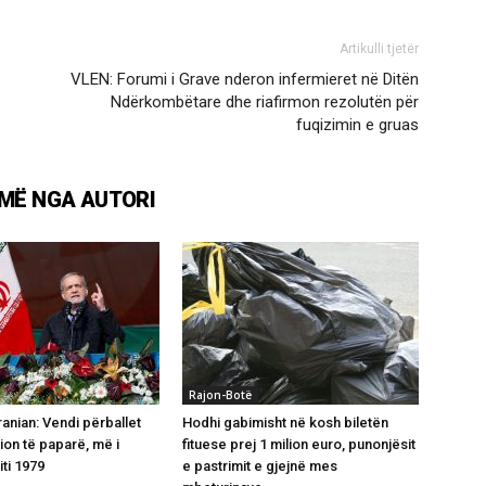
Artikulli tjetër
VLEN: Forumi i Grave nderon infermieret në Ditën
Ndërkombëtare dhe riafirmon rezolutën për
fuqizimin e gruas
MË NGA AUTORI
Rajon-Botë
ranian: Vendi përballet
Hodhi gabimisht në kosh biletën
ion të paparë, më i
fituese prej 1 milion euro, punonjësit
iti 1979
e pastrimit e gjejnë mes