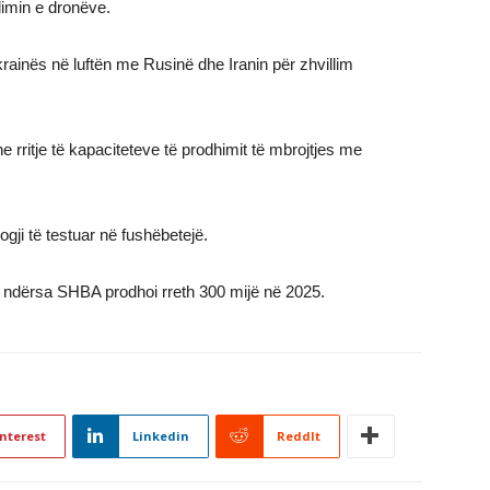
imin e dronëve.
ainës në luftën me Rusinë dhe Iranin për zhvillim
 rritje të kapaciteteve të prodhimit të mbrojtjes me
ogji të testuar në fushëbetejë.
6, ndërsa SHBA prodhoi rreth 300 mijë në 2025.
nterest
Linkedin
ReddIt