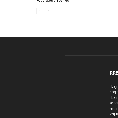
Federatën e Bosnjës
RR
“Laj
shqi
“Laj
argë
me n
krij