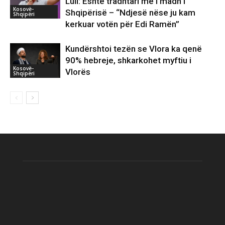
Luli: Eshtë tradhtari më i madh i
Kosovë-
Shqipërisë – “Ndjesë nëse ju kam
Shqipëri
kerkuar votën për Edi Ramën”
Kundërshtoi tezën se Vlora ka qenë
90% hebreje, shkarkohet myftiu i
Kosovë-
Vlorës
Shqipëri