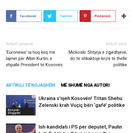
Facebook
Twitter
Pinterest
Artikulli paraprak
Artikulli tjetër
‘Euronews’ ia huq keq me
Mickoski: Shtyrja e zgjedhjeve,
lajmin për Albin Kurtin, e
do të shkaktojë krizë të thellë
shpallë President të Kosovës
politike
ARTIKUJ TË NGJASHËM
MË SHUMË NGA AUTORI
Ukraina s’njeh Kosovën! Tritan Shehu:
Zelenski krah Vuçiç bëri ‘gafë’ politike
Kosovë-
Shqipëri
Ish-kandidati i PS per deputet, Paulin