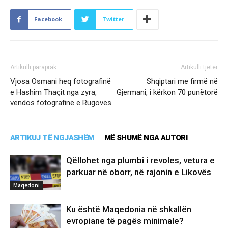
Facebook
Twitter
Artikulli paraprak
Artikulli tjetër
Vjosa Osmani heq fotografinë
Shqiptari me firmë në
e Hashim Thaçit nga zyra,
Gjermani, i kërkon 70 punëtorë
vendos fotografinë e Rugovës
ARTIKUJ TË NGJASHËM
MË SHUMË NGA AUTORI
Qëllohet nga plumbi i revoles, vetura e
parkuar në oborr, në rajonin e Likovës
Maqedoni
Ku është Maqedonia në shkallën
evropiane të pagës minimale?